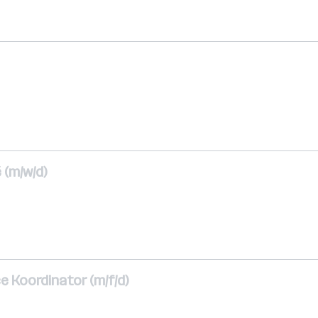
 (m/w/d)
ce Koordinator (m/f/d)