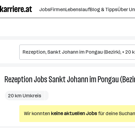
Zum
Jobs
Firmen
Lebenslauf
Blog & Tipps
Über U
Seiteninhalt
springen
Rezeption
Jobs
Sankt Johann im Pongau (Bezi
20 km Umkreis
Wir konnten
keine aktuellen Jobs
für deine Suchan