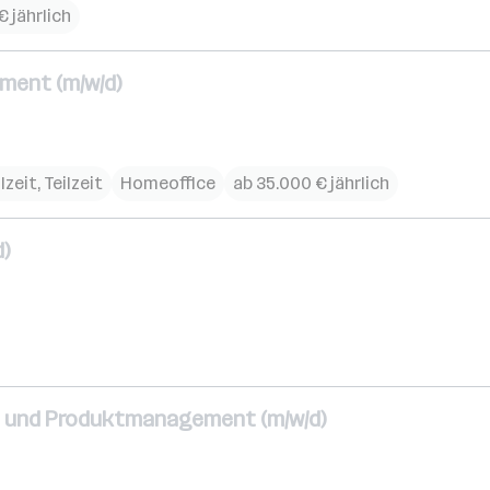
€ jährlich
ment (m/w/d)
lzeit, Teilzeit
Homeoffice
ab 35.000 € jährlich
d)
ce und Produktmanagement (m/w/d)