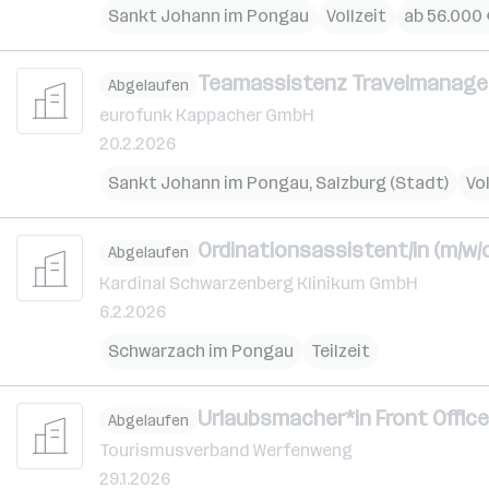
Sankt Johann im Pongau
Vollzeit
ab 56.000 
Teamassistenz Travelmanage
Abgelaufen
eurofunk Kappacher GmbH
20.2.2026
Sankt Johann im Pongau
,
Salzburg (Stadt)
Vol
Ordinationsassistent/in (m/w/
Abgelaufen
Kardinal Schwarzenberg Klinikum GmbH
6.2.2026
Schwarzach im Pongau
Teilzeit
Urlaubsmacher*in Front Offi
Abgelaufen
Tourismusverband Werfenweng
29.1.2026