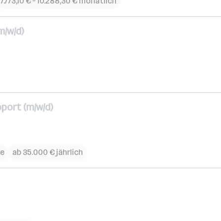
7.773,10 € – 10.288,30 € monatlich
m/w/d)
port (m/w/d)
ce
ab 35.000 € jährlich