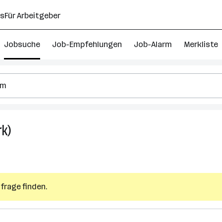
ns
Für Arbeitgeber
Jobsuche
Job-Empfehlungen
Job-Alarm
Merkliste
rk)
Rezeption
Jobs
in
Sankt
Johann
frage finden.
im
Pongau
(Bezirk)