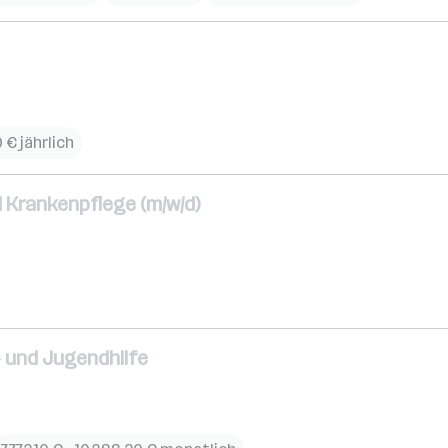
 € jährlich
d Krankenpflege (m/w/d)
- und Jugendhilfe