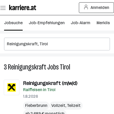
Zum
Anmelden
Seiteninhalt
springen
Jobsuche
Job-Empfehlungen
Job-Alarm
Merkliste
3
Reinigungskraft
Jobs
Tirol
3
Reinigungskraft
Jobs
Reinigungskraft (m/w/d)
in
Raiffeisen in Tirol
Tirol
1.8.2026
Fieberbrunn
Vollzeit, Teilzeit
ab 2.689 € monatlich