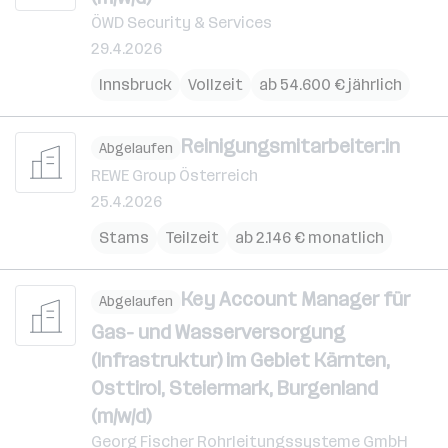
ÖWD Security & Services
29.4.2026
Innsbruck
Vollzeit
ab 54.600 € jährlich
Reinigungsmitarbeiter:in
Abgelaufen
REWE Group Österreich
25.4.2026
Stams
Teilzeit
ab 2.146 € monatlich
Key Account Manager für
Abgelaufen
Gas- und Wasserversorgung
(Infrastruktur) im Gebiet Kärnten,
Osttirol, Steiermark, Burgenland
(m/w/d)
Georg Fischer Rohrleitungssysteme GmbH