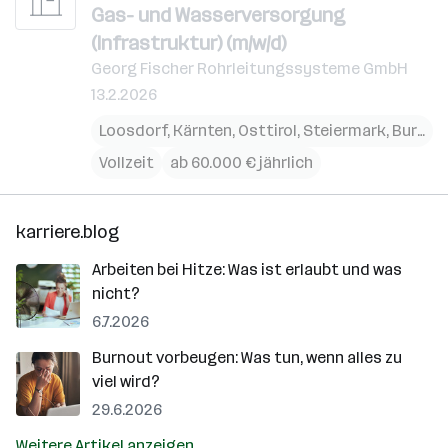
Gas- und Wasserversorgung
(Infrastruktur) (m/w/d)
Georg Fischer Rohrleitungssysteme GmbH
13.2.2026
Loosdorf
,
Kärnten
,
Osttirol
,
Steiermark
,
Burgenland
Vollzeit
ab 60.000 € jährlich
karriere.blog
Arbeiten bei Hitze: Was ist erlaubt und was
nicht?
6.7.2026
Burnout vorbeugen: Was tun, wenn alles zu
viel wird?
29.6.2026
Weitere Artikel anzeigen