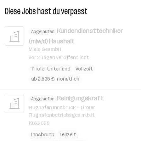
Diese Jobs hast du verpasst
Kundendiensttechniker
Abgelaufen
(m/w/d) Haushalt
Miele GesmbH
vor 2 Tagen veröffentlicht
Tiroler Unterland
Vollzeit
ab 2.535 € monatlich
Reinigungskraft
Abgelaufen
Flughafen Innsbruck - Tiroler
Flughafenbetriebsges.m.b.H.
19.6.2026
Innsbruck
Teilzeit