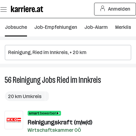
Zum
Anmelden
Seiteninhalt
springen
Jobsuche
Job-Empfehlungen
Job-Alarm
Merkliste
56
Reinigung
Jobs
Ried im Innkreis
56
Reinigung
Jobs
20 km Umkreis
in
Ried
im
Reinigungskraft (m/w/d)
Innkreis
Wirtschaftskammer OÖ