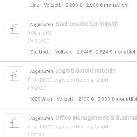
Linz
Vollzeit
2.200 € – 2.900 € monatlich
Sachbearbeiter (m/w/d)
Abgelaufen
XXXLutz KG
25.8.2023
Sattledt
Vollzeit
2.041 € – 2.624 € monatlich
Logistikkoordinator/in
Abgelaufen
First-DDSG Logistics Holding GmbH
1.8.2023
1020 Wien
Vollzeit
2.100 € – 3.000 € monatlic
Office Management & Buchha
Abgelaufen
First-DDSG Logistics Holding GmbH
1.7.2023