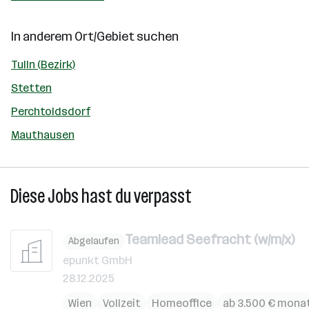
In anderem Ort/Gebiet suchen
Tulln (Bezirk)
Stetten
Perchtoldsdorf
Mauthausen
Diese Jobs hast du verpasst
Teamlead Seefracht (w/m/x)
Abgelaufen
epunkt GmbH
28.12.2025
Wien
Vollzeit
Homeoffice
ab 3.500 € monat