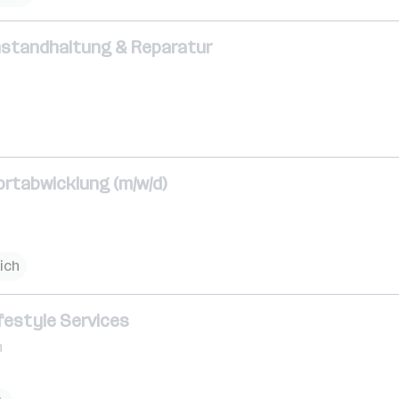
nstandhaltung & Reparatur
ortabwicklung (m/w/d)
ich
ifestyle Services
h