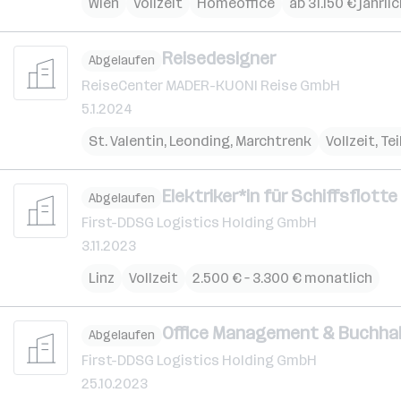
Wien
Vollzeit
Homeoffice
ab 31.150 € jährli
Reisedesigner
Abgelaufen
ReiseCenter MADER-KUONI Reise GmbH
5.1.2024
St. Valentin
,
Leonding
,
Marchtrenk
Vollzeit, Tei
Elektriker*in für Schiffsflotte
Abgelaufen
First-DDSG Logistics Holding GmbH
3.11.2023
Linz
Vollzeit
2.500 € – 3.300 € monatlich
Office Management & Buchha
Abgelaufen
First-DDSG Logistics Holding GmbH
25.10.2023