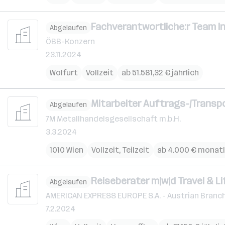
Fachverantwortliche:r Team I
Abgelaufen
ÖBB-Konzern
23.11.2024
Wolfurt
Vollzeit
ab 51.581,32 € jährlich
Mitarbeiter Auftrags-/Transp
Abgelaufen
7M Metallhandelsgesellschaft m.b.H.
3.3.2024
1010 Wien
Vollzeit, Teilzeit
ab 4.000 € monatl
Reiseberater m|w|d Travel & L
Abgelaufen
AMERICAN EXPRESS EUROPE S.A. - Austrian Branc
7.2.2024