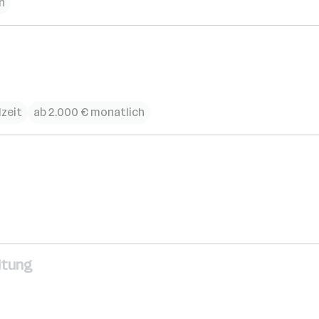
ch
lzeit
ab 2.000 € monatlich
ltung