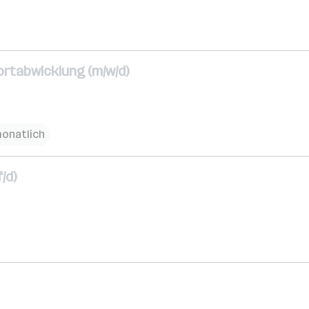
ortabwicklung (m/w/d)
monatlich
/d)