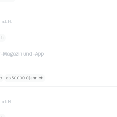
m.b.H.
ch
r-Magazin und -App
e
ab 50.000 € jährlich
m.b.H.