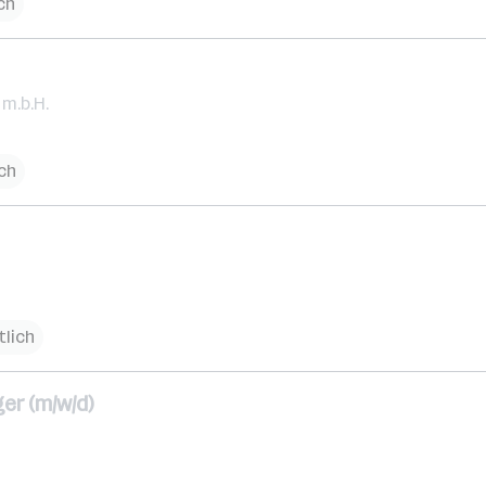
ch
m.b.H.
ich
tlich
er (m/w/d)