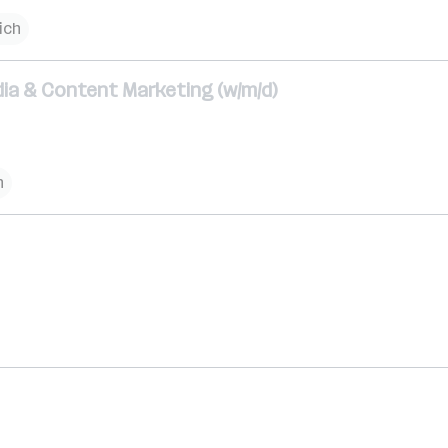
ich
dia & Content Marketing (w/m/d)
h