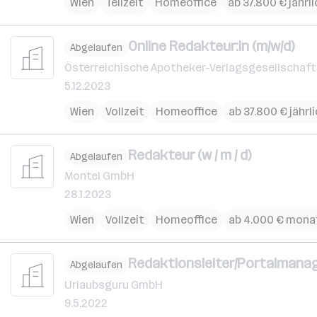
Wien
Teilzeit
Homeoffice
ab 37.800 € jährli
Online Redakteur:in (m/w/d)
Abgelaufen
Österreichische Apotheker-Verlagsgesellschaft 
5.12.2023
Wien
Vollzeit
Homeoffice
ab 37.800 € jährl
Redakteur (w / m / d)
Abgelaufen
Montel GmbH
28.1.2023
Wien
Vollzeit
Homeoffice
ab 4.000 € mona
Redaktionsleiter/Portalmanag
Abgelaufen
Urlaubsguru GmbH
9.5.2022