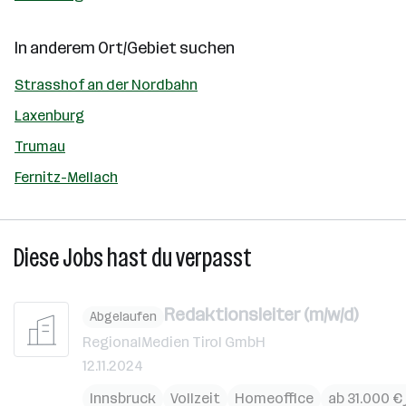
In anderem Ort/Gebiet suchen
Strasshof an der Nordbahn
Laxenburg
Trumau
Fernitz-Mellach
Diese Jobs hast du verpasst
Redaktionsleiter (m/w/d)
Abgelaufen
RegionalMedien Tirol GmbH
12.11.2024
Innsbruck
Vollzeit
Homeoffice
ab 31.000 € 