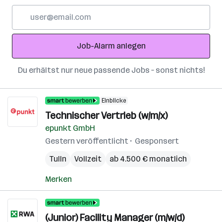
E-
Mail-
Adresse
Job-Alarm anlegen
Du erhältst nur neue passende Jobs – sonst nichts!
Einblicke
Technischer Vertrieb (w/m/x)
epunkt GmbH
Gestern veröffentlicht
Gesponsert
Tulln
Vollzeit
ab 4.500 € monatlich
Merken
(Junior) Facility Manager (m/w/d)