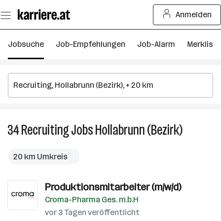
Zum
Anmelden
Seiteninhalt
springen
Jobsuche
Job-Empfehlungen
Job-Alarm
Merkliste
34
Recruiting
Jobs
Hollabrunn (Bezirk)
34
Recruiting
Jobs
20 km Umkreis
in
Hollabrun
Produktionsmitarbeiter (m/w/d)
(Bezirk)
Croma-Pharma Ges. m.b.H
vor 3 Tagen veröffentlicht