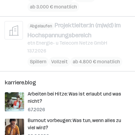
ab 3.000 € monatlich
Projektleiter:in (m/w/d) im
Abgelaufen
Hochspannungsbereich
etn Energie- u Telecom Netze GmbH
13.7.2026
Spillern
Vollzeit
ab 4.800 € monatlich
karriere.blog
Arbeiten bei Hitze: Was ist erlaubt und was
nicht?
6.7.2026
Burnout vorbeugen: Was tun, wenn alles zu
viel wird?