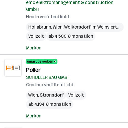
emc elektromanagement & construction
GmbH
Heute veröffentlicht
Hollabrunn
,
Wien
,
Wolkersdorf im Weinviertel
,
Bö
Vollzeit
ab 4.500 € monatlich
Merken
Polier
SCHÜLLER BAU GMBH
Gestern veröffentlicht
Wien
,
Stronsdorf
Vollzeit
ab 4.194 € monatlich
Merken