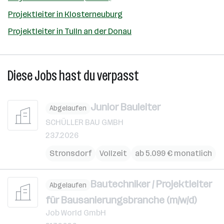
Projektleiter in Klosterneuburg
Projektleiter in Tulln an der Donau
Diese Jobs hast du verpasst
Junior Bauleiter
Abgelaufen
SCHÜLLER BAU GMBH
23.7.2026
Stronsdorf
Vollzeit
ab 5.099 € monatlich
Bautechniker / Projektleiter
Abgelaufen
für Bausanierungsbranche (m/w/d)
Job World GmbH