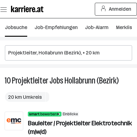
Zum
Anmelden
Seiteninhalt
springen
Jobsuche
Job-Empfehlungen
Job-Alarm
Merkliste
10
Projektleiter
Jobs
Hollabrunn (Bezirk)
10
Projektl
Jobs
20 km Umkreis
in
Hollabr
Einblicke
(Bezirk)
Bauleiter / Projektleiter Elektrotechnik
(m/w/d)