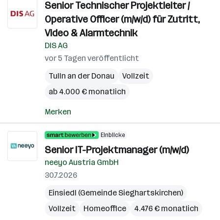
Senior Technischer Projektleiter /
Operative Officer (m/w/d) für Zutritt,
Video & Alarmtechnik
DIS AG
vor 5 Tagen veröffentlicht
Tulln an der Donau
Vollzeit
ab 4.000 € monatlich
Merken
Einblicke
Senior IT-Projektmanager (m/w/d)
neeyo Austria GmbH
30.7.2026
Einsiedl (Gemeinde Sieghartskirchen)
Vollzeit
Homeoffice
4.476 € monatlich