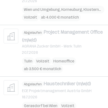
21.7.2026
Wien und Umgebung
,
Korneuburg
,
Klosterneuburg
Vollzeit
ab 4.000 € monatlich
Project Management Office
Abgelaufen
(m/w/d)
AGRANA Zucker GmbH - Werk Tulln
20.7.2026
Tulln
Vollzeit
Homeoffice
ab 3.500 € monatlich
Haustechniker (m/w/d)
Abgelaufen
ECE Projektmanagement Austria GmbH
18.7.2026
Gerasdorf bei Wien
Vollzeit