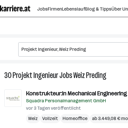
Zum
Jobs
Firmen
Lebenslauf
Blog & Tipps
Über U
Seiteninhalt
springen
30
Projekt Ingenieur
Jobs
Weiz Preding
30
Projekt
Ingenieur
Konstrukteur:in Mechanical Engineering
Jobs
Squadra Personalmanagement GmbH
in
Weiz
vor 3 Tagen veröffentlicht
Preding
Weiz
Vollzeit
Homeoffice
ab 3.449,08 € mo