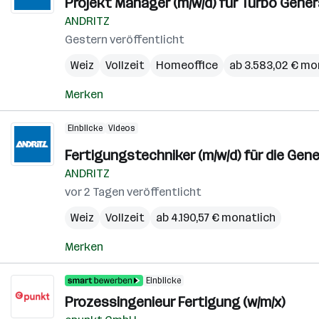
Projekt Manager (m/w/d) für Turbo Gene
ANDRITZ
Gestern veröffentlicht
Weiz
Vollzeit
Homeoffice
ab 3.583,02 € mo
Merken
Einblicke
Videos
Fertigungstechniker (m/w/d) für die Gen
ANDRITZ
vor 2 Tagen veröffentlicht
Weiz
Vollzeit
ab 4.190,57 € monatlich
Merken
Einblicke
Prozessingenieur Fertigung (w/m/x)