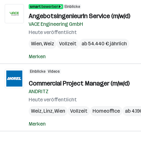
Einblicke
AngebotsingenieurIn Service (m/w/d)
VACE Engineering GmbH
Heute veröffentlicht
Wien
,
Weiz
Vollzeit
ab 54.440 € jährlich
Merken
Einblicke
Videos
Commercial Project Manager (m/w/d)
ANDRITZ
Heute veröffentlicht
Weiz
,
Linz
,
Wien
Vollzeit
Homeoffice
ab 4.1
Merken