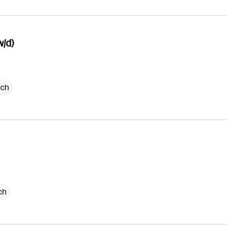
w/d)
ich
ch