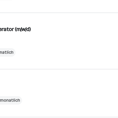
rator (m/w/d)
natlich
€ monatlich