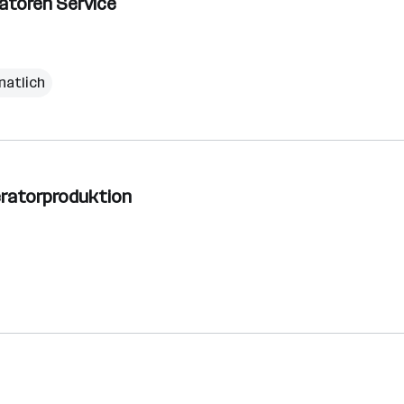
ratoren Service
natlich
eratorproduktion