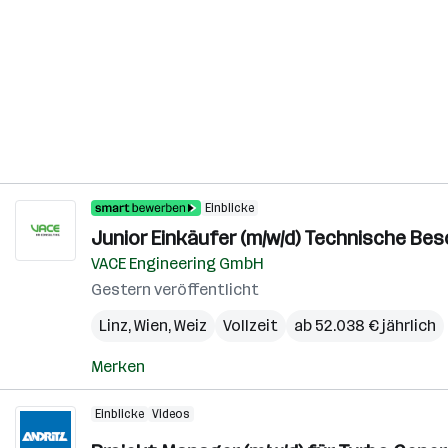
Einblicke
Junior Einkäufer (m/w/d) Technische Be
VACE Engineering GmbH
Gestern veröffentlicht
Linz
,
Wien
,
Weiz
Vollzeit
ab 52.038 € jährlich
Merken
Einblicke
Videos