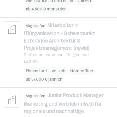
Wien
,
Bruck an der Leitha
Vollzeit
ab 4.500 € monatlich
Mitarbeiter:in
Abgelaufen
IT/Organisation – Schwerpunkt
Enterprise Architektur &
Projektmanagement (m/w/d)
Raiffeisenlandesbank Burgenland
1.5.2026
Eisenstadt
Vollzeit
Homeoffice
ab 57.000 € jährlich
Junior Product Manager
Abgelaufen
Marketing und Vertrieb (m/w/d) für
regionale und nachhaltige