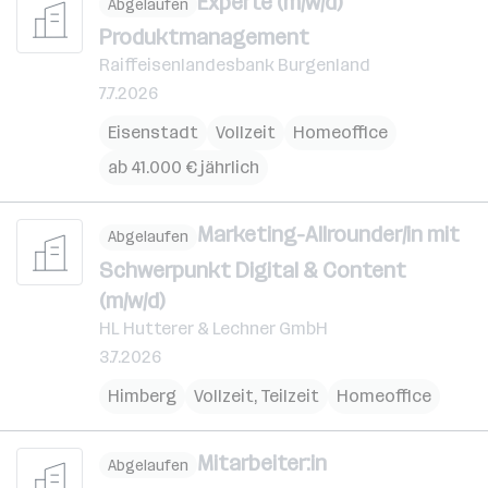
Experte (m/w/d)
Abgelaufen
Produktmanagement
Raiffeisenlandesbank Burgenland
7.7.2026
Eisenstadt
Vollzeit
Homeoffice
ab 41.000 € jährlich
Marketing-Allrounder/in mit
Abgelaufen
Schwerpunkt Digital & Content
(m/w/d)
HL Hutterer & Lechner GmbH
3.7.2026
Himberg
Vollzeit, Teilzeit
Homeoffice
Mitarbeiter:in
Abgelaufen