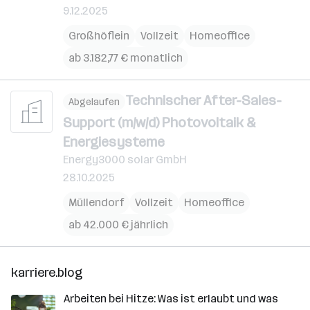
9.12.2025
Großhöflein
Vollzeit
Homeoffice
ab 3.182,77 € monatlich
Technischer After-Sales-
Abgelaufen
Support (m/w/d) Photovoltaik &
Energiesysteme
Energy3000 solar GmbH
28.10.2025
Müllendorf
Vollzeit
Homeoffice
ab 42.000 € jährlich
karriere.blog
Arbeiten bei Hitze: Was ist erlaubt und was