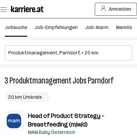
Zum
Anmelden
Seiteninhalt
springen
Jobsuche
Job-Empfehlungen
Job-Alarm
Merkliste
3
Produktmanagement
Jobs
Parndorf
3
Produktm
Jobs
20 km Umkreis
in
Parndorf
Head of Product Strategy –
Breastfeeding (m/w/d)
MAM Baby Österreich