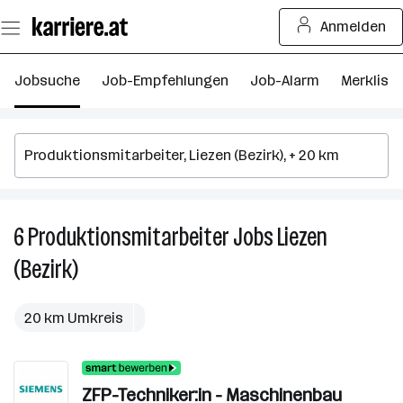
Zum
Anmelden
Seiteninhalt
springen
Jobsuche
Job-Empfehlungen
Job-Alarm
Merkliste
6
Produktionsmitarbeiter
Jobs
Liezen
6
P
(Bezirk)
J
in
Li
20 km Umkreis
(B
ZFP-Techniker:in - Maschinenbau