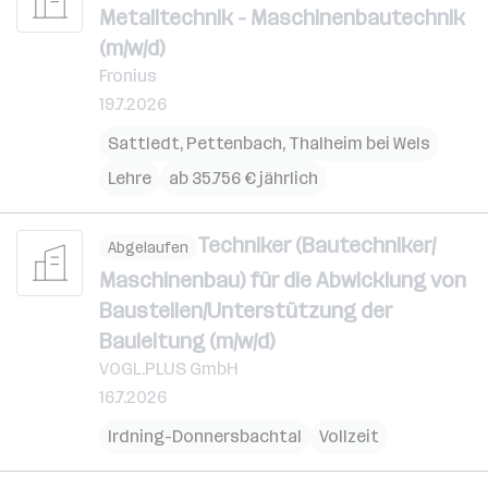
Metalltechnik - Maschinenbautechnik
(m/w/d)
Fronius
19.7.2026
Sattledt
,
Pettenbach
,
Thalheim bei Wels
Lehre
ab 35.756 € jährlich
Techniker (Bautechniker/
Abgelaufen
Maschinenbau) für die Abwicklung von
Baustellen/Unterstützung der
Bauleitung (m/w/d)
VOGL.PLUS GmbH
16.7.2026
Irdning-Donnersbachtal
Vollzeit