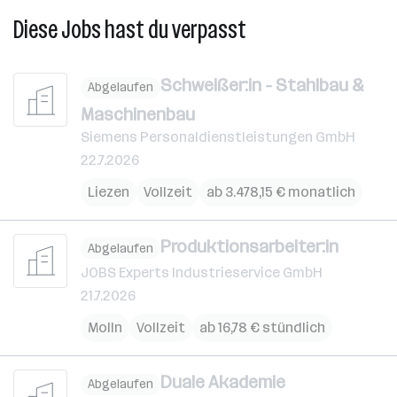
Diese Jobs hast du verpasst
Schweißer:in - Stahlbau &
Abgelaufen
Maschinenbau
Siemens Personaldienstleistungen GmbH
22.7.2026
Liezen
Vollzeit
ab 3.478,15 € monatlich
Produktionsarbeiter:in
Abgelaufen
JOBS Experts Industrieservice GmbH
21.7.2026
Molln
Vollzeit
ab 16,78 € stündlich
Duale Akademie
Abgelaufen