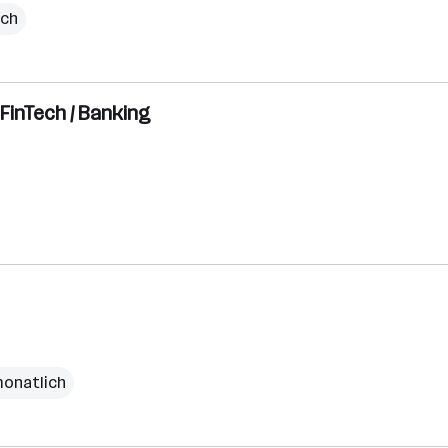
ich
FinTech / Banking
monatlich