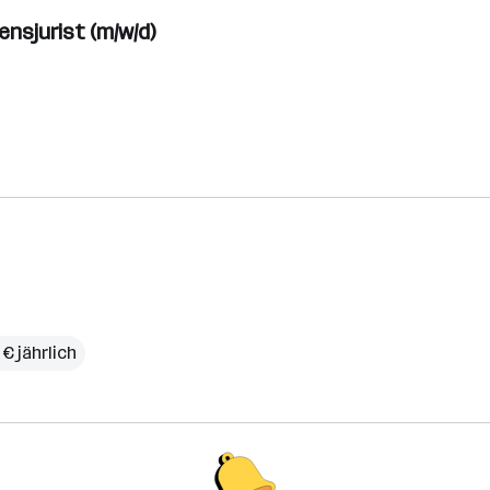
nsjurist (m/w/d)
 € jährlich