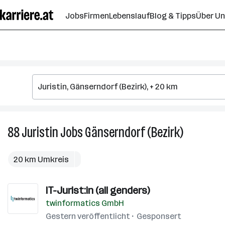
Zum
Jobs
Firmen
Lebenslauf
Blog & Tipps
Über U
Seiteninhalt
springen
88
Juristin
Jobs
Gänserndorf (Bezirk)
88
Juristin
Jobs
20 km Umkreis
in
Gänserndo
IT-Jurist:in (all genders)
(Bezirk)
twinformatics GmbH
Gestern veröffentlicht
Gesponsert