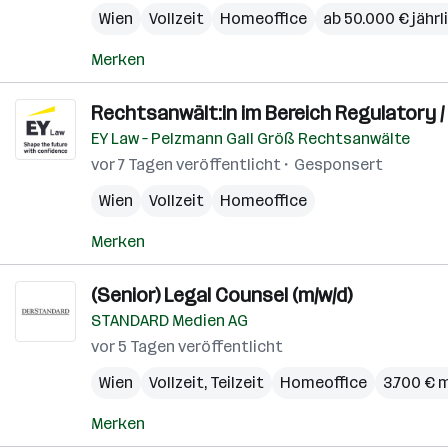
Wien
Vollzeit
Homeoffice
ab 50.000 € jährl
Merken
Rechtsanwält:in im Bereich Regulatory / 
EY Law – Pelzmann Gall Größ Rechtsanwälte
vor 7 Tagen veröffentlicht
Gesponsert
Wien
Vollzeit
Homeoffice
Merken
(Senior) Legal Counsel (m/w/d)
STANDARD Medien AG
vor 5 Tagen veröffentlicht
Wien
Vollzeit, Teilzeit
Homeoffice
3.700 € 
Merken