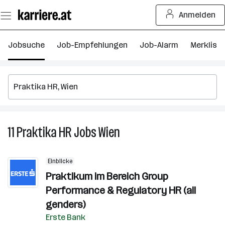
Zum
Anmelden
Seiteninhalt
springen
Jobsuche
Job-Empfehlungen
Job-Alarm
Merkliste
11
Praktika HR
Jobs
Wien
11
Praktika
HR
Einblicke
Jobs
Praktikum im Bereich Group
in
Performance & Regulatory HR (all
Wien
genders)
Erste Bank