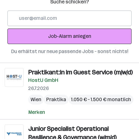
Suche schicken?
E-
Mail-
Adresse
Job-Alarm anlegen
Du erhältst nur neue passende Jobs – sonst nichts!
Praktikant:in im Guest Service (m/w/d)
HostU GmbH
26.7.2026
Wien
Praktika
1.050 € – 1.500 € monatlich
Merken
Junior Specialist Operational
Resilience & Governance (w/m/d)