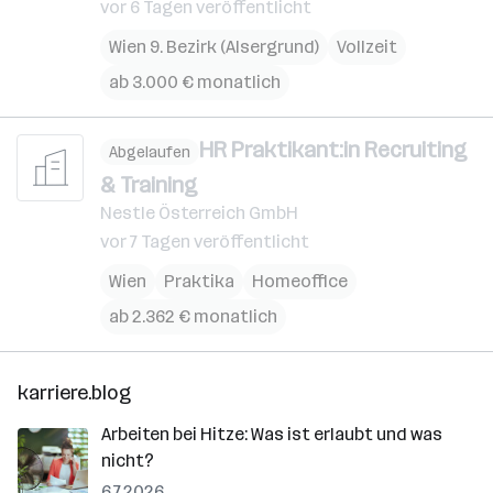
vor 6 Tagen veröffentlicht
Wien 9. Bezirk (Alsergrund)
Vollzeit
ab 3.000 € monatlich
HR Praktikant:in Recruiting
Abgelaufen
& Training
Nestle Österreich GmbH
vor 7 Tagen veröffentlicht
Wien
Praktika
Homeoffice
ab 2.362 € monatlich
karriere.blog
Arbeiten bei Hitze: Was ist erlaubt und was
nicht?
6.7.2026