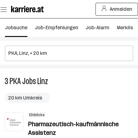
Zum
Anmelden
Seiteninhalt
springen
Jobsuche
Job-Empfehlungen
Job-Alarm
Merkliste
3
PKA
Jobs
Linz
3
PKA
Jobs
20 km Umkreis
in
Linz
Einblicke
Pharmazeutisch-kaufmännische
Assistenz