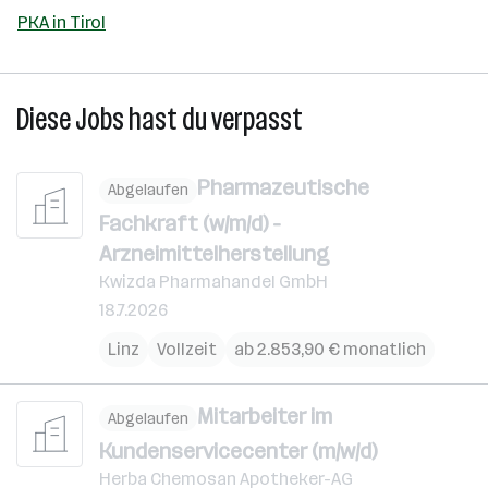
PKA in Tirol
Diese Jobs hast du verpasst
Pharmazeutische
Abgelaufen
Fachkraft (w/m/d) -
Arzneimittelherstellung
Kwizda Pharmahandel GmbH
18.7.2026
Linz
Vollzeit
ab 2.853,90 € monatlich
Mitarbeiter im
Abgelaufen
Kundenservicecenter (m/w/d)
Herba Chemosan Apotheker-AG