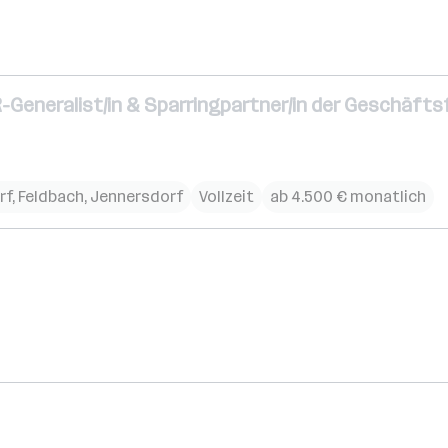
-Generalist/in & Sparringpartner/in der Geschäft
rf
,
Feldbach
,
Jennersdorf
Vollzeit
ab 4.500 € monatlich