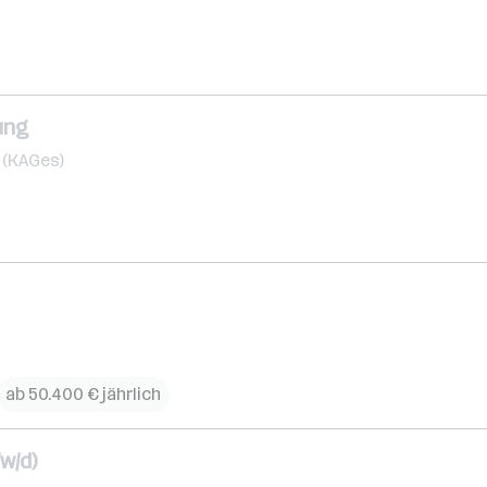
ung
 (KAGes)
ab 50.400 € jährlich
w/d)