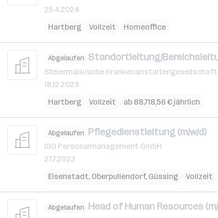
25.4.2024
Hartberg
Vollzeit
Homeoffice
Standortleitung/Bereichsleit
Abgelaufen
Steiermärkische Krankenanstaltengesellschaft
18.12.2023
Hartberg
Vollzeit
ab 88.718,56 € jährlich
Pflegedienstleitung (m/w/d)
Abgelaufen
ISG Personalmanagement GmbH
27.7.2023
Eisenstadt
,
Oberpullendorf
,
Güssing
Vollzeit
Head of Human Resources (m/
Abgelaufen