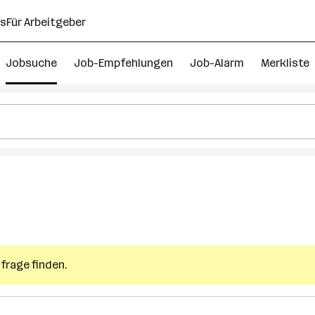
ns
Für Arbeitgeber
Jobsuche
Job-Empfehlungen
Job-Alarm
Merkliste
anisationsentwicklung
bs
stenfeld
frage finden.