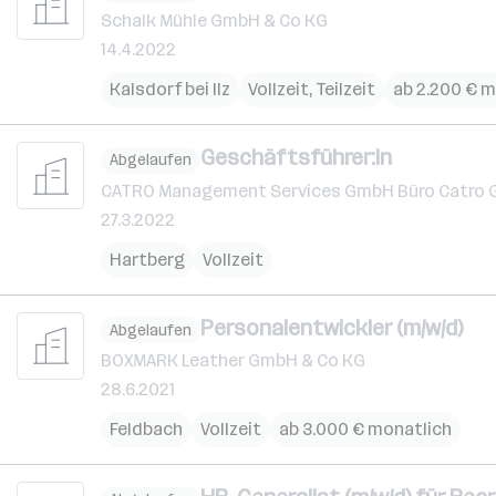
Schalk Mühle GmbH & Co KG
14.4.2022
Kalsdorf bei Ilz
Vollzeit, Teilzeit
ab 2.200 € m
Geschäftsführer:in
Abgelaufen
CATRO Management Services GmbH Büro Catro 
27.3.2022
Hartberg
Vollzeit
Personalentwickler (m/w/d)
Abgelaufen
BOXMARK Leather GmbH & Co KG
28.6.2021
Feldbach
Vollzeit
ab 3.000 € monatlich