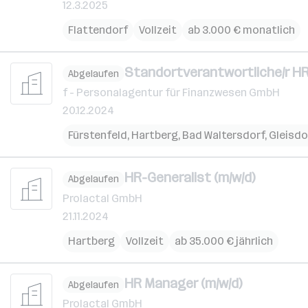
12.3.2025
Flattendorf
Vollzeit
ab 3.000 € monatlich
Standortverantwortliche/r HR
Abgelaufen
f - Personalagentur für Finanzwesen GmbH
20.12.2024
Fürstenfeld
,
Hartberg
,
Bad Waltersdorf
,
Gleisdo
HR-Generalist (m/w/d)
Abgelaufen
Prolactal GmbH
21.11.2024
Hartberg
Vollzeit
ab 35.000 € jährlich
HR Manager (m/w/d)
Abgelaufen
Prolactal GmbH