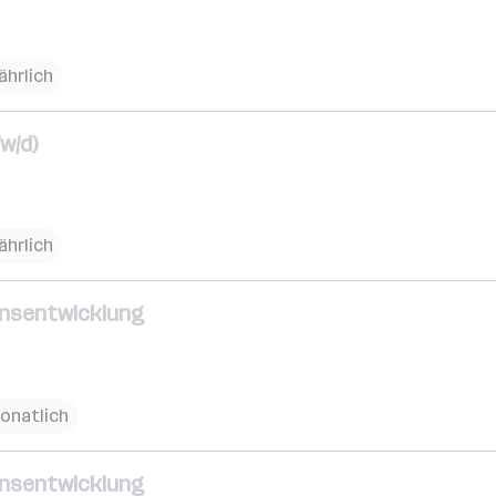
ährlich
w/d)
ährlich
ionsentwicklung
onatlich
ionsentwicklung