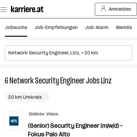
Zum
Anmelden
Seiteninhalt
springen
Jobsuche
Job-Empfehlungen
Job-Alarm
Merkliste
6
Network Security Engineer
Jobs
Linz
6
Network
Security
20 km Umkreis
Engineer
Jobs
Einblicke
Videos
in
Linz
(Senior) Security Engineer (m/w/d) –
Fokus Palo Alto