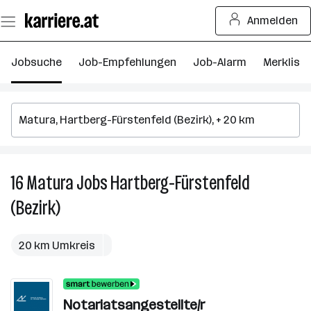
Zum
Anmelden
Seiteninhalt
springen
Jobsuche
Job-Empfehlungen
Job-Alarm
Merkliste
16
Matura
Jobs
Hartberg-Fürstenfeld
16
M
(Bezirk)
J
in
H
20 km Umkreis
Fü
(B
Notariatsangestellte/r