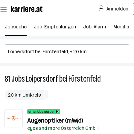
Zum
Anmelden
Seiteninhalt
springen
Jobsuche
Job-Empfehlungen
Job-Alarm
Merkliste
81
Jobs
Loipersdorf bei Fürstenfeld
81
Jobs
in
20 km Umkreis
Loipersdorf
bei
Fürstenfeld
Augenoptiker (m/w/d)
eyes and more Österreich GmbH