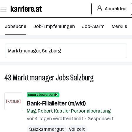
Zum
Anmelden
Seiteninhalt
springen
Jobsuche
Job-Empfehlungen
Job-Alarm
Merkliste
43
Marktmanager
Jobs
Salzburg
43
Marktmanager
Jobs
in
Bank-Filialleiter (m/w/d)
Salzburg
Mag. Robert Kastler Personalberatung
vor 4 Tagen veröffentlicht
Gesponsert
Salzkammergut
Vollzeit