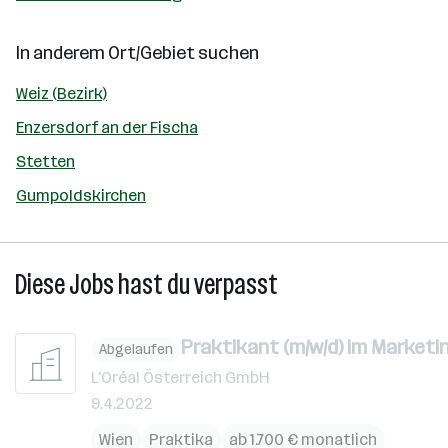
In anderem Ort/Gebiet suchen
Weiz (Bezirk)
Enzersdorf an der Fischa
Stetten
Gumpoldskirchen
Diese Jobs hast du verpasst
Praktikant (m/w/d) im Marketi
Abgelaufen
L'Oréal Österreich GmbH
9.4.2022
Wien
Praktika
ab 1.700 € monatlich