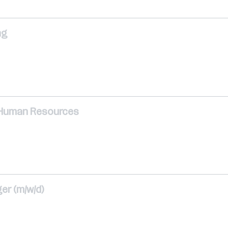
ng
h Human Resources
er (m/w/d)