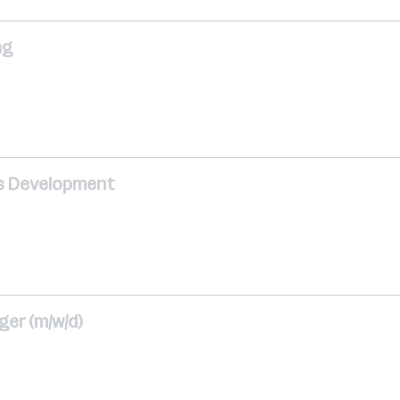
ng
ss Development
er (m/w/d)