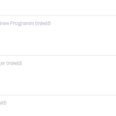
ee Programm (m/w/d)
er (m/w/d)
/d)