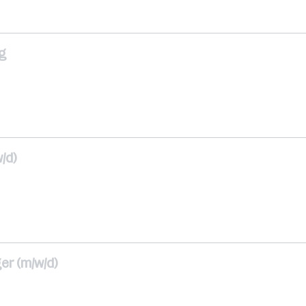
g
/d)
er (m/w/d)