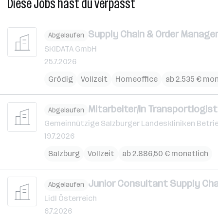
Diese Jobs hast du verpasst
Supply Chain & Order Managem
Abgelaufen
SKIDATA GmbH
25.7.2026
Grödig
Vollzeit
Homeoffice
ab 2.535 € mon
Mitarbeiter/in Transportlogist
Abgelaufen
Gemeinnützige Salzburger Landeskliniken Betri
19.7.2026
Salzburg
Vollzeit
ab 2.886,50 € monatlich
Junior Consultant Supply Ch
Abgelaufen
Lidl Österreich
6.7.2026