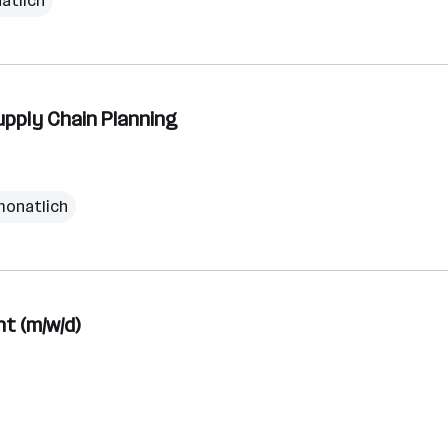
atlich
upply Chain Planning
monatlich
t (m/w/d)