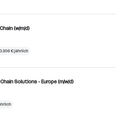
Chain (w/m/d)
0.306 € jährlich
hain Solutions - Europe (m/w/d)
ährlich