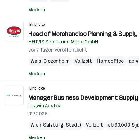
Merken
Einblicke
Head of Merchandise Planning & Supply 
HERVIS Sport- und Mode GmbH
vor 7 Tagen veröffentlicht
Wals-Siezenheim
Vollzeit
Homeoffice
ab 4
Merken
Einblicke
Manager Business Development Supply C
Logwin Austria
31.7.2026
Wien
,
Salzburg (Stadt)
Vollzeit
ab 90.000 € j
Merken