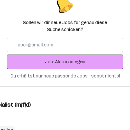
Sollen wir dir neue Jobs für genau diese
Suche schicken?
E-
Mail-
Adresse
Job-Alarm anlegen
Du erhältst nur neue passende Jobs – sonst nichts!
list (m/f/d)