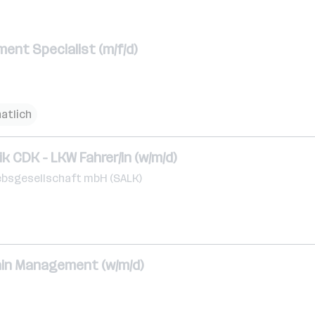
ent Specialist (m/f/d)
atlich
ik CDK - LKW Fahrer/in (w/m/d)
ebsgesellschaft mbH (SALK)
ain Management (w/m/d)