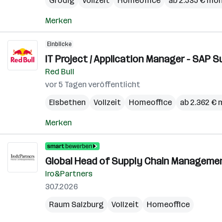
Grödig
Vollzeit
Homeoffice
ab 2.535 € mon
Merken
Einblicke
IT Project / Application Manager - SAP S
Red Bull
vor 5 Tagen veröffentlicht
Elsbethen
Vollzeit
Homeoffice
ab 2.362 € 
Merken
Global Head of Supply Chain Managemen
Iro&Partners
30.7.2026
Raum Salzburg
Vollzeit
Homeoffice