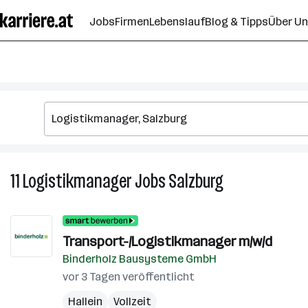
Zum
Jobs
Firmen
Lebenslauf
Blog & Tipps
Über U
Seiteninhalt
springen
11
Logistikmanager
Jobs
Salzburg
11
Logistikmanage
Jobs
in
Transport-/Logistikmanager m/w/d
Salzburg
Binderholz Bausysteme GmbH
vor 3 Tagen veröffentlicht
Hallein
Vollzeit