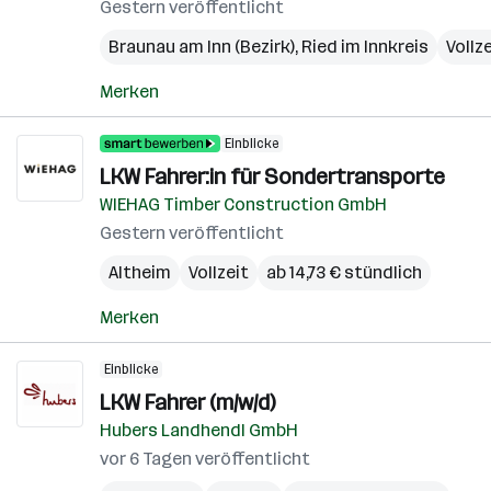
Gestern veröffentlicht
Braunau am Inn (Bezirk)
,
Ried im Innkreis
Vollz
Merken
Einblicke
LKW Fahrer:in für Sondertransporte
WIEHAG Timber Construction GmbH
Gestern veröffentlicht
Altheim
Vollzeit
ab 14,73 € stündlich
Merken
Einblicke
LKW Fahrer (m/w/d)
Hubers Landhendl GmbH
vor 6 Tagen veröffentlicht