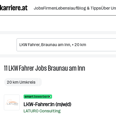
Zum
Jobs
Firmen
Lebenslauf
Blog & Tipps
Über U
Seiteninhalt
springen
11
LKW Fahrer
Jobs
Braunau am Inn
11
LKW
Fahrer
20 km Umkreis
Jobs
in
Braunau
LKW-Fahrer:in (m/w/d)
am
Inn
LATURO Consulting