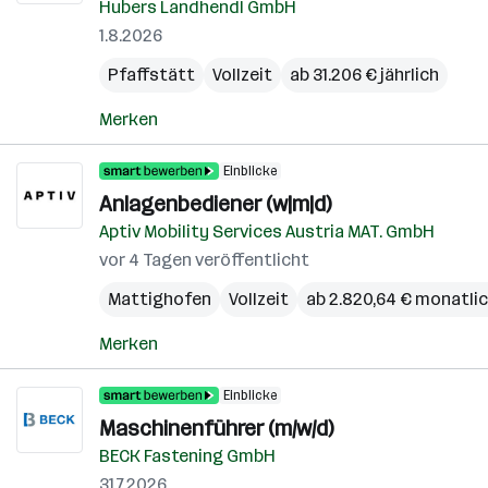
Hubers Landhendl GmbH
1.8.2026
Pfaffstätt
Vollzeit
ab 31.206 € jährlich
Merken
Einblicke
Anlagenbediener (w|m|d)
Aptiv Mobility Services Austria MAT. GmbH
vor 4 Tagen veröffentlicht
Mattighofen
Vollzeit
ab 2.820,64 € monatli
Merken
Einblicke
Maschinenführer (m/w/d)
BECK Fastening GmbH
31.7.2026