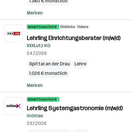
1.380 € monatlich
Merken
Einblicke
Videos
Lehrling Einrichtungsberater (m/w/d)
XXXLutz KG
24.7.2026
Spittal an der Drau
Lehre
1.026 € monatlich
Merken
Lehrling Systemgastronomie (m/w/d)
mömax
23.7.2026