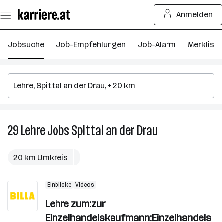
Zum
Anmelden
Seiteninhalt
springen
Jobsuche
Job-Empfehlungen
Job-Alarm
Merkliste
29
Lehre
Jobs
Spittal an der Drau
29
Lehre
Jobs
20 km Umkreis
in
Spittal
Einblicke
Videos
an
der
Lehre zum:zur
Drau
Einzelhandelskaufmann:Einzelhandels