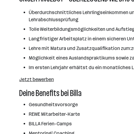
Überdurchschnittliches Lehrlingseinkommen und
Lehrabschlussprüfung
Tolle Weiterbildungsmöglichkeiten und Aufstie
Langfristiger Arbeitsplatz in einem sicheren 
Lehre mit Matura und Zusatzqualifikation zum:
Möglichkeit eines Auslandspraktikums sowie za
Im ersten Lehrjahr erhältst du ein monatliches 
Jetzt bewerben
Deine Benefits bei Billa
Gesundheitsvorsorge
REWE Mitarbeiter-Karte
BILLA Ferien-Camps
Mentoring/ Coaching