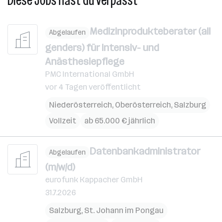
Diese Jobs hast du verpasst
Medizinprodukteberater (all
Abgelaufen
genders) für Intensiv- und
Anästhesiepflege
PMC International GmbH
vor 4 Tagen veröffentlicht
Niederösterreich
,
Oberösterreich
,
Salzburg
Vollzeit
ab 65.000 € jährlich
Datenbankadministrator
Abgelaufen
(m/w/d)
eurofunk Kappacher GmbH
31.7.2026
Salzburg
,
St. Johann im Pongau