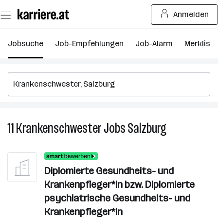
Zum
Anmelden
Seiteninhalt
springen
Jobsuche
Job-Empfehlungen
Job-Alarm
Merkliste
11
Krankenschwester
Jobs
Salzburg
11
Krankenschwe
Jobs
in
Diplomierte Gesundheits- und
Salzburg
Krankenpfleger*in bzw. Diplomierte
psychiatrische Gesundheits- und
Krankenpfleger*in