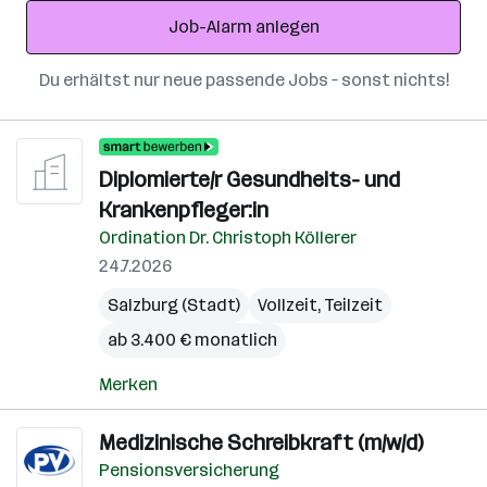
Adresse
Job-Alarm anlegen
Du erhältst nur neue passende Jobs – sonst nichts!
Diplomierte/r Gesundheits- und
Krankenpfleger:in
Ordination Dr. Christoph Köllerer
24.7.2026
Salzburg (Stadt)
Vollzeit, Teilzeit
ab 3.400 € monatlich
Merken
Medizinische Schreibkraft (m/w/d)
Pensionsversicherung