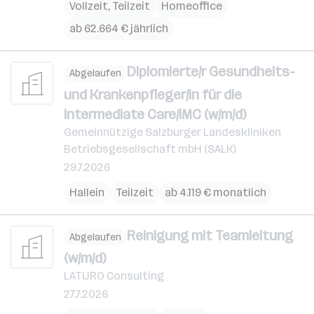
Vollzeit, Teilzeit
Homeoffice
ab 62.664 € jährlich
Diplomierte/r Gesundheits-
Abgelaufen
und Krankenpfleger/in für die
Intermediate Care/IMC (w/m/d)
Gemeinnützige Salzburger Landeskliniken
Betriebsgesellschaft mbH (SALK)
29.7.2026
Hallein
Teilzeit
ab 4.119 € monatlich
Reinigung mit Teamleitung
Abgelaufen
(w/m/d)
LATURO Consulting
27.7.2026