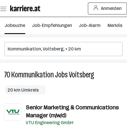
Zum
Anmelden
Seiteninhalt
springen
Jobsuche
Job-Empfehlungen
Job-Alarm
Merkliste
70
Kommunikation
Jobs
Voitsberg
70
Kommunikatio
Jobs
20 km Umkreis
in
Voitsberg
Senior Marketing & Communications
Manager (m/w/d)
VTU Engineering GmbH