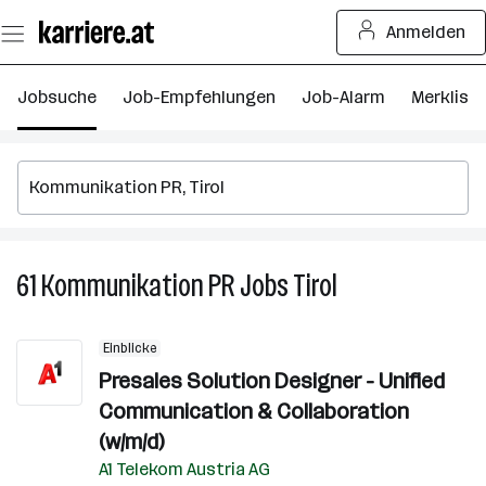
Zum
Anmelden
Seiteninhalt
springen
Jobsuche
Job-Empfehlungen
Job-Alarm
Merkliste
61
Kommunikation PR
Jobs
Tirol
61
Kommunikation
PR
Einblicke
Jobs
Presales Solution Designer - Unified
in
Communication & Collaboration
Tirol
(w/m/d)
A1 Telekom Austria AG