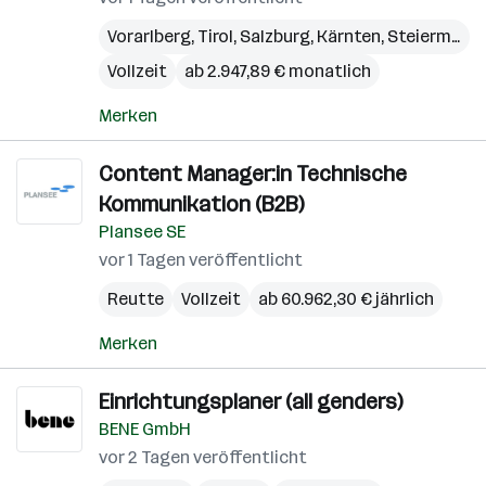
Vorarlberg
,
Tirol
,
Salzburg
,
Kärnten
,
Steiermark
,
Vollzeit
ab 2.947,89 € monatlich
Merken
Content Manager:in Technische
Kommunikation (B2B)
Plansee SE
vor 1 Tagen veröffentlicht
Reutte
Vollzeit
ab 60.962,30 € jährlich
Merken
Einrichtungsplaner (all genders)
BENE GmbH
vor 2 Tagen veröffentlicht