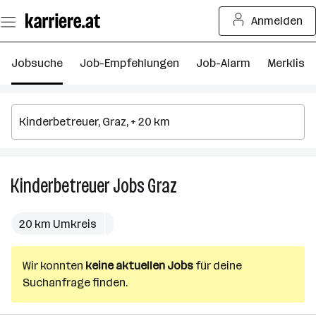
Zum
Anmelden
Seiteninhalt
springen
Jobsuche
Job-Empfehlungen
Job-Alarm
Merkliste
Kinderbetreuer
Jobs
Graz
Kinderbetreuer
Jobs
in
20 km Umkreis
Graz
Wir konnten
keine aktuellen Jobs
für deine
Suchanfrage finden.