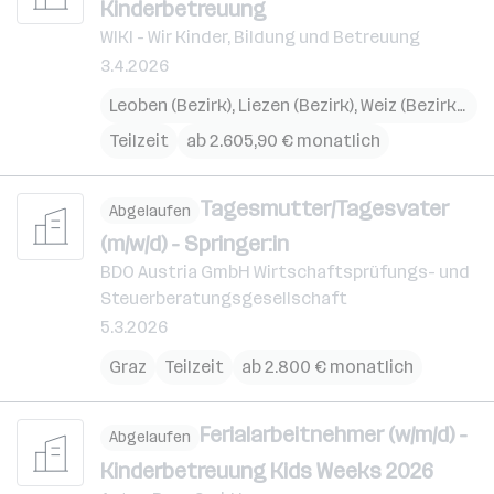
Kinderbetreuung
WIKI - Wir Kinder, Bildung und Betreuung
3.4.2026
Leoben (Bezirk)
,
Liezen (Bezirk)
,
Weiz (Bezirk)
,
Lei
Teilzeit
ab 2.605,90 € monatlich
Tagesmutter/Tagesvater
Abgelaufen
(m/w/d) - Springer:in
BDO Austria GmbH Wirtschaftsprüfungs- und
Steuerberatungsgesellschaft
5.3.2026
Graz
Teilzeit
ab 2.800 € monatlich
Ferialarbeitnehmer (w/m/d) -
Abgelaufen
Kinderbetreuung Kids Weeks 2026