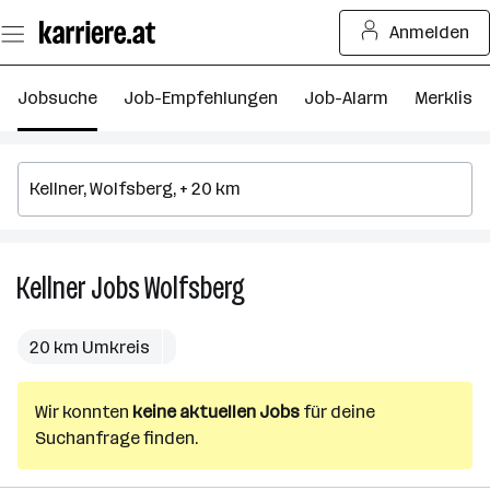
Zum
Anmelden
Seiteninhalt
springen
Jobsuche
Job-Empfehlungen
Job-Alarm
Merkliste
Kellner
Jobs
Wolfsberg
Kellner
Jobs
in
20 km Umkreis
Wolfsberg
Wir konnten
keine aktuellen Jobs
für deine
Suchanfrage finden.