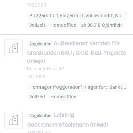
17.8.2023
Poggersdorf
,
Klagenfurt
,
Völkermarkt
,
Wolfsberg
Vollzeit
Homeoffice
ab 36.918 € jährlich
Außendienst Vertrieb für
Abgelaufen
Großkunden BAU / Groß-Bau-Projekte
(m/w/d)
Kellner & Kunz AG
11.6.2023
Hermagor
,
Poggersdorf
,
Klagenfurt
,
Sankt Veit an der Glan
Vollzeit
Homeoffice
Lehrling
Abgelaufen
Gastronomiefachmann (m/w/d)
XXXLutz KG