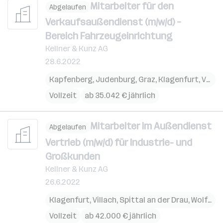
Mitarbeiter für den
Abgelaufen
Verkaufsaußendienst (m/w/d) –
Bereich Fahrzeugeinrichtung
Kellner & Kunz AG
28.6.2022
Kapfenberg
,
Judenburg
,
Graz
,
Klagenfurt
,
Villach
Vollzeit
ab 35.042 € jährlich
Mitarbeiter im Außendienst
Abgelaufen
Vertrieb (m/w/d) für Industrie- und
Großkunden
Kellner & Kunz AG
26.6.2022
Klagenfurt
,
Villach
,
Spittal an der Drau
,
Wolfsberg
Vollzeit
ab 42.000 € jährlich