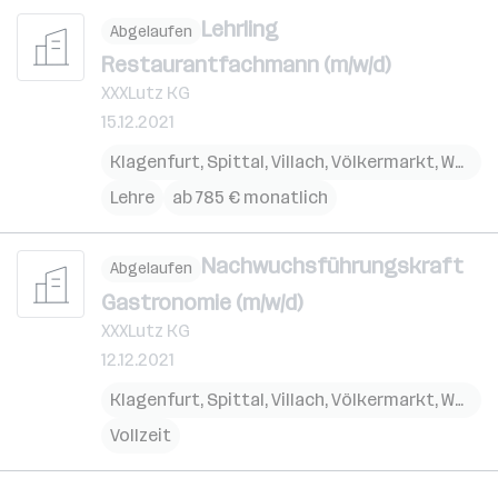
Lehrling
Abgelaufen
Restaurantfachmann (m/w/d)
XXXLutz KG
15.12.2021
Klagenfurt
,
Spittal
,
Villach
,
Völkermarkt
,
Wolfsberg
Lehre
ab 785 € monatlich
Nachwuchsführungskraft
Abgelaufen
Gastronomie (m/w/d)
XXXLutz KG
12.12.2021
Klagenfurt
,
Spittal
,
Villach
,
Völkermarkt
,
Wolfsberg
Vollzeit