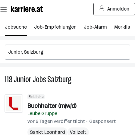
Zum
Anmelden
Seiteninhalt
springen
Jobsuche
Job-Empfehlungen
Job-Alarm
Merkliste
118
Junior
Jobs
Salzburg
118
Junior
Jobs
Einblicke
in
Buchhalter (m/w/d)
Salzburg
Leube Gruppe
vor 6 Tagen veröffentlicht
Gesponsert
Sankt Leonhard
Vollzeit