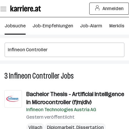
Zum
Anmelden
Seiteninhalt
springen
Jobsuche
Job-Empfehlungen
Job-Alarm
Merkliste
3
Infineon Controller
Jobs
3
Infineon
Controller
Bachelor Thesis - Artificial Intelligence
Jobs
in Microcontroller (f/m/div)
Infineon Technologies Austria AG
Gestern veröffentlicht
Villach
Diplomarbeit, Dissertation