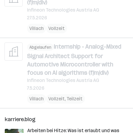
(f/m/div)
Infineon Technologies Austria AG
27.5.2026
Villach
Vollzeit
Internship - Analog-Mixed
Abgelaufen
Signal Architect Support for
Automotive Microcontroller with
focus on AI algorithms (f/m/div)
Infineon Technologies Austria AG
7.5.2026
Villach
Vollzeit, Teilzeit
karriere.blog
Arbeiten bei Hitze: Was ist erlaubt und was