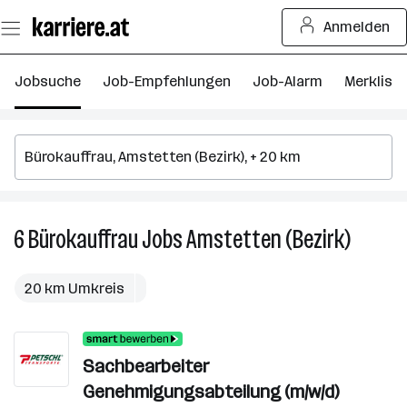
Zum
Anmelden
Seiteninhalt
springen
Jobsuche
Job-Empfehlungen
Job-Alarm
Merkliste
6
Bürokauffrau
Jobs
Amstetten (Bezirk)
6
Bürokau
Jobs
20 km Umkreis
in
Amstett
(Bezirk)
Sachbearbeiter
Genehmigungsabteilung (m/w/d)