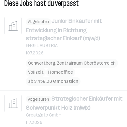
Diese Jobs hast du verpasst
Junior Einkäufer mit
Abgelaufen
Entwicklung in Richtung
strategischer Einkauf (m/w/d)
ENGEL AUSTRIA
19.7.2026
Schwertberg
,
Zentralraum Oberösterreich
Vollzeit
Homeoffice
ab 3.458,06 € monatlich
Strategischer Einkäufer mit
Abgelaufen
Schwerpunkt Holz (m/w/x)
Greatgate GmbH
11.7.2026