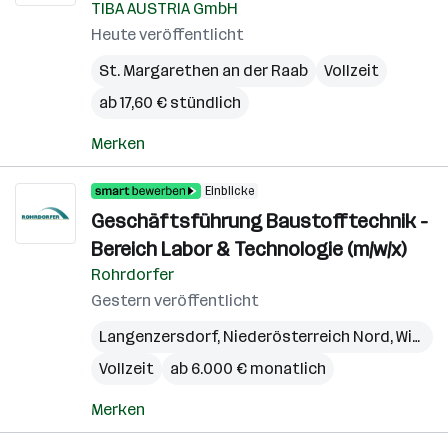
TIBA AUSTRIA GmbH
Heute veröffentlicht
St. Margarethen an der Raab
Vollzeit
ab 17,60 € stündlich
Merken
Einblicke
Geschäftsführung Baustofftechnik -
Bereich Labor & Technologie (m/w/x)
Rohrdorfer
Gestern veröffentlicht
Langenzersdorf
,
Niederösterreich Nord
,
Wien
,
W
Vollzeit
ab 6.000 € monatlich
Merken