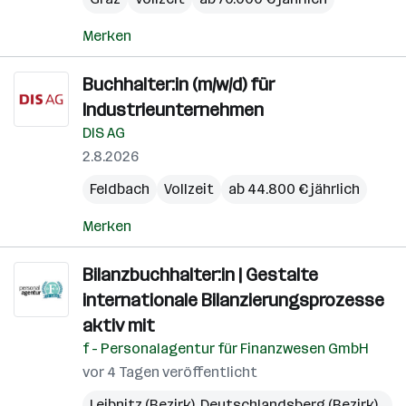
Merken
Buchhalter:in (m/w/d) für
Industrieunternehmen
DIS AG
2.8.2026
Feldbach
Vollzeit
ab 44.800 € jährlich
Merken
Bilanzbuchhalter:in | Gestalte
internationale Bilanzierungsprozesse
aktiv mit
f - Personalagentur für Finanzwesen GmbH
vor 4 Tagen veröffentlicht
Leibnitz (Bezirk)
,
Deutschlandsberg (Bezirk)
,
Gra