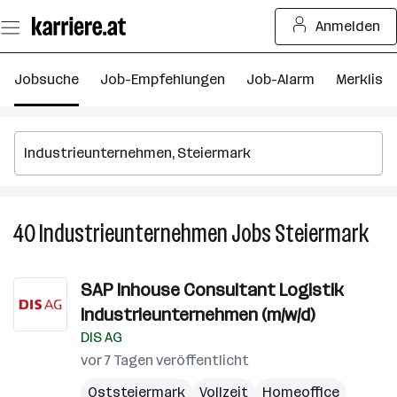
Zum
Anmelden
Seiteninhalt
springen
Jobsuche
Job-Empfehlungen
Job-Alarm
Merkliste
40
Industrieunternehmen
Jobs
Steiermark
40
Ind
Job
SAP Inhouse Consultant Logistik
in
Industrieunternehmen (m/w/d)
Ste
DIS AG
vor 7 Tagen veröffentlicht
Oststeiermark
Vollzeit
Homeoffice