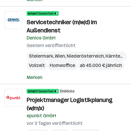
Servicetechniker (m/w/d) im
Außendienst
Denios GmbH
Gestern veröffentlicht
Steiermark
,
Wien
,
Niederösterreich
,
Kärnten
,
Bu
Vollzeit
Homeoffice
ab 45.000 € jährlich
Merken
Einblicke
Projektmanager Logistikplanung
(w/m/x)
epunkt GmbH
vor 3 Tagen veröffentlicht