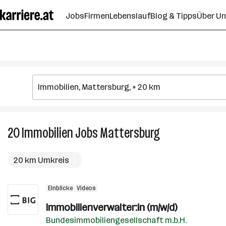
Zum
Jobs
Firmen
Lebenslauf
Blog & Tipps
Über U
Seiteninhalt
springen
20
Immobilien
Jobs
Mattersburg
20
Immobilien
Jobs
20 km Umkreis
in
Mattersburg
Einblicke
Videos
Immobilienverwalter:in (m/w/d)
Bundesimmobiliengesellschaft m.b.H.