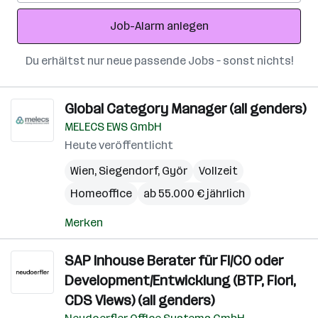
Adresse
Job-Alarm anlegen
Du erhältst nur neue passende Jobs – sonst nichts!
Global Category Manager (all genders)
MELECS EWS GmbH
Heute veröffentlicht
Wien
,
Siegendorf
,
Györ
Vollzeit
Homeoffice
ab 55.000 € jährlich
Merken
SAP Inhouse Berater für FI/CO oder
Development/Entwicklung (BTP, Fiori,
CDS Views) (all genders)