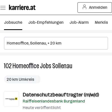
Zum
Anmelden
Seiteninhalt
springen
Jobsuche
Job-Empfehlungen
Job-Alarm
Merkliste
102
Homeoffice
Jobs
Sollenau
102
Homeoffice
Jobs
20 km Umkreis
in
Sollenau
Datenschutzbeauftragter (m/w/d)
Raiffeisenlandesbank Burgenland
Heute veröffentlicht