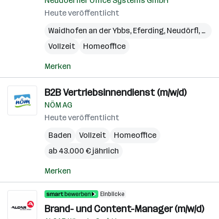
Neudoerfler Office Systems GmbH
Heute veröffentlicht
Waidhofen an der Ybbs
,
Eferding
,
Neudörfl
,
Wien
Vollzeit
Homeoffice
Merken
B2B Vertriebsinnendienst (m/w/d)
NÖM AG
Heute veröffentlicht
Baden
Vollzeit
Homeoffice
ab 43.000 € jährlich
Merken
Einblicke
Brand- und Content-Manager (m/w/d)