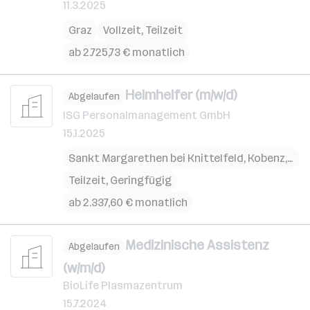
11.3.2025
Graz
Vollzeit, Teilzeit
ab 2.725,73 € monatlich
Heimhelfer (m/w/d)
Abgelaufen
ISG Personalmanagement GmbH
15.1.2025
Sankt Margarethen bei Knittelfeld
,
Kobenz
,
Kra
Teilzeit, Geringfügig
ab 2.337,60 € monatlich
Medizinische Assistenz
Abgelaufen
(w/m/d)
BioLife Plasmazentrum
15.7.2024