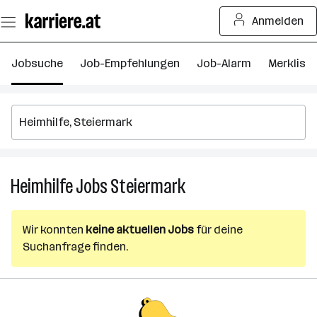
Zum
Anmelden
Seiteninhalt
springen
Jobsuche
Job-Empfehlungen
Job-Alarm
Merkliste
Heimhilfe
Jobs
Steiermark
Heimhilfe
Jobs
in
Wir konnten
keine aktuellen Jobs
für deine
Steiermark
Suchanfrage finden.