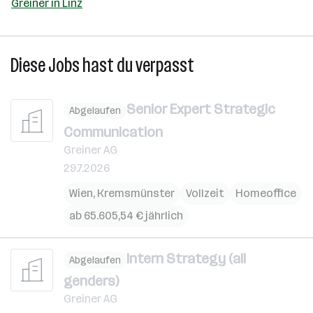
Greiner in Linz
Diese Jobs hast du verpasst
Senior Expert Strategic
Abgelaufen
Communication
Greiner AG
29.7.2026
Wien
,
Kremsmünster
Vollzeit
Homeoffice
ab 65.605,54 € jährlich
Intern Strategy (all
Abgelaufen
genders)
Greiner AG