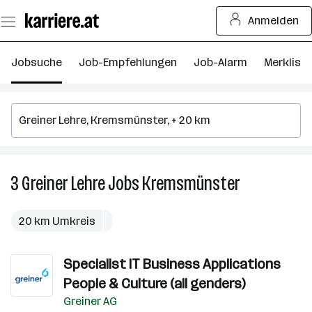
Zum
Anmelden
Seiteninhalt
springen
Jobsuche
Job-Empfehlungen
Job-Alarm
Merkliste
3
Greiner Lehre
Jobs
Kremsmünster
3
Greiner
Lehre
20 km Umkreis
Jobs
in
Specialist IT Business Applications
Kremsmünste
People & Culture (all genders)
Greiner AG