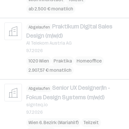
ab 2.500 € monatlich
Praktikum Digital Sales
Abgelaufen
Design (m/w/d)
A1 Telekom Austria AG
9.7.2026
1020 Wien
Praktika
Homeoffice
2.907,57 € monatlich
Senior UX Designer/in -
Abgelaufen
Fokus Design Systems (m/w/d)
signteq.io
9.7.2026
Wien 6. Bezirk (Mariahilf)
Teilzeit