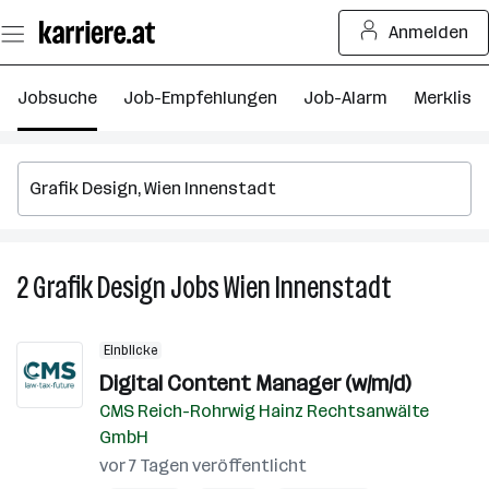
Zum
Anmelden
Seiteninhalt
springen
Jobsuche
Job-Empfehlungen
Job-Alarm
Merkliste
2
Grafik Design
Jobs
Wien Innenstadt
2
Grafik
Design
Einblicke
Jobs
Digital Content Manager (w/m/d)
in
CMS Reich-Rohrwig Hainz Rechtsanwälte
Wien
GmbH
Innenstadt
vor 7 Tagen veröffentlicht