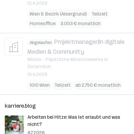
13.4.2026
Wien 9. Bezirk (Alsergrund)
Teilzeit
Homeoffice
3.003 € monatlich
Projektmanager/in digitale
Abgelaufen
Medien & Community
Missio - Päpstliche Missionswerke in
Österreich
10.4.2026
1010 Wien
Teilzeit
ab 2.750 € monatlich
karriere.blog
Arbeiten bei Hitze: Was ist erlaubt und was
nicht?
6.7.2026