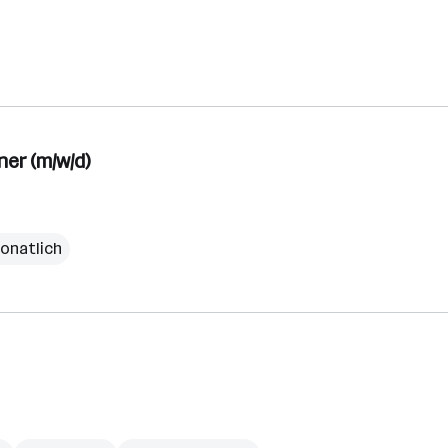
(Favoriten)
er (m/w/d)
monatlich