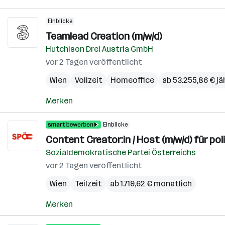
Einblicke
Teamlead Creation (m/w/d)
Hutchison Drei Austria GmbH
vor 2 Tagen veröffentlicht
Wien
Vollzeit
Homeoffice
ab 53.255,86 € jä
Merken
Einblicke
Content Creator:in / Host (m/w/d) für pol
Sozialdemokratische Partei Österreichs
vor 2 Tagen veröffentlicht
Wien
Teilzeit
ab 1.719,62 € monatlich
Merken