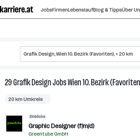
Zum
Jobs
Firmen
Lebenslauf
Blog & Tipps
Über U
Seiteninhalt
springen
29
Grafik Design
Jobs
Wien 10. Bezirk (Favoriten
20 km Umkreis
Einblicke
Graphic Designer (f/m/d)
Greentube GmbH