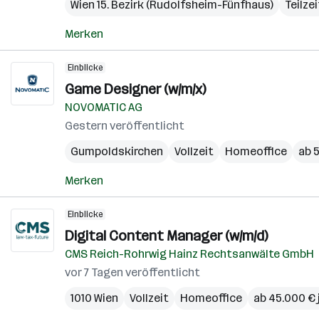
Wien 15. Bezirk (Rudolfsheim-Fünfhaus)
Teilzei
Merken
Einblicke
Game Designer (w/m/x)
NOVOMATIC AG
Gestern veröffentlicht
Gumpoldskirchen
Vollzeit
Homeoffice
ab 5
Merken
Einblicke
Digital Content Manager (w/m/d)
CMS Reich-Rohrwig Hainz Rechtsanwälte GmbH
vor 7 Tagen veröffentlicht
1010 Wien
Vollzeit
Homeoffice
ab 45.000 € 