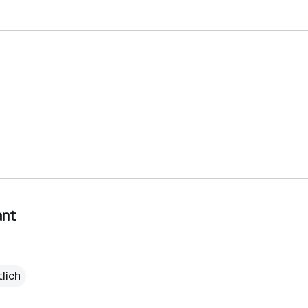
ant
lich