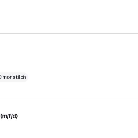
€ monatlich
(m/f/d)