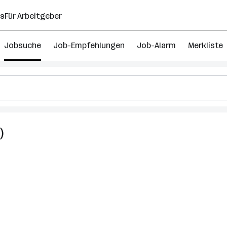
ns
Für Arbeitgeber
Jobsuche
Job-Empfehlungen
Job-Alarm
Merkliste
)
29
Grafik
Design
Jobs
in
Wien
10.
Bezirk