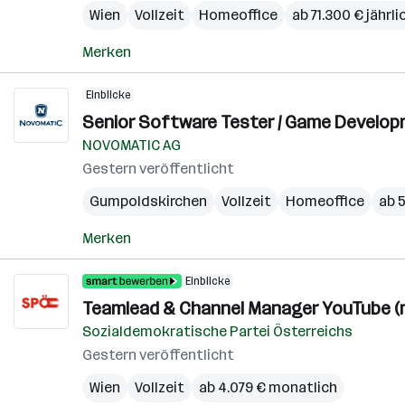
Wien
Vollzeit
Homeoffice
ab 71.300 € jährli
Merken
Einblicke
Senior Software Tester / Game Develop
NOVOMATIC AG
Gestern veröffentlicht
Gumpoldskirchen
Vollzeit
Homeoffice
ab 5
Merken
Einblicke
Teamlead & Channel Manager YouTube (m/
Sozialdemokratische Partei Österreichs
Gestern veröffentlicht
Wien
Vollzeit
ab 4.079 € monatlich