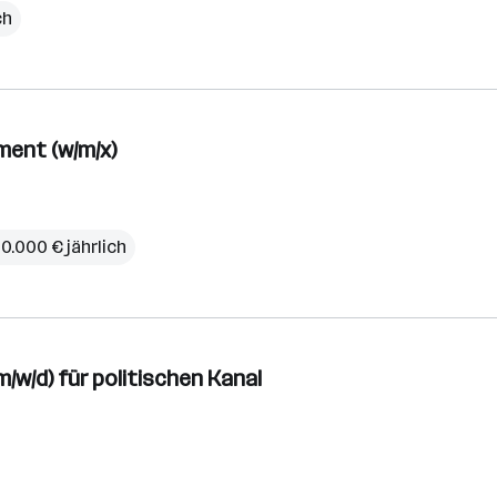
ch
ment (w/m/x)
0.000 € jährlich
w/d) für politischen Kanal