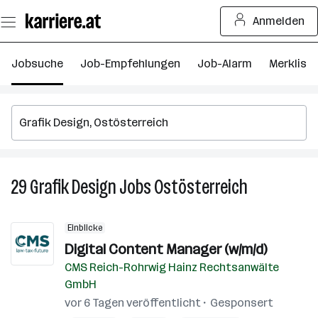
Zum
Anmelden
Seiteninhalt
springen
Jobsuche
Job-Empfehlungen
Job-Alarm
Merkliste
29
Grafik Design
Jobs
Ostösterreich
29
Grafik
Design
Einblicke
Jobs
Digital Content Manager (w/m/d)
in
CMS Reich-Rohrwig Hainz Rechtsanwälte
Ostösterreic
GmbH
vor 6 Tagen veröffentlicht
Gesponsert