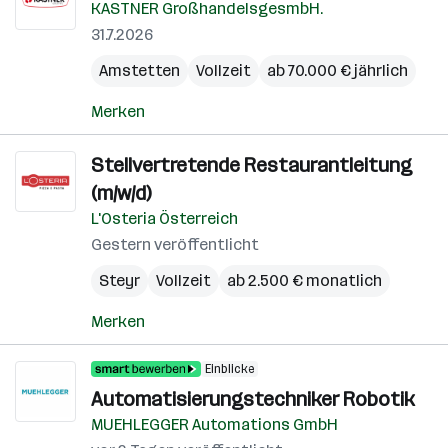
KASTNER GroßhandelsgesmbH.
31.7.2026
Amstetten
Vollzeit
ab 70.000 € jährlich
Merken
Stellvertretende Restaurantleitung
(m/w/d)
L'Osteria Österreich
Gestern veröffentlicht
Steyr
Vollzeit
ab 2.500 € monatlich
Merken
Einblicke
Automatisierungstechniker Robotik
MUEHLEGGER Automations GmbH