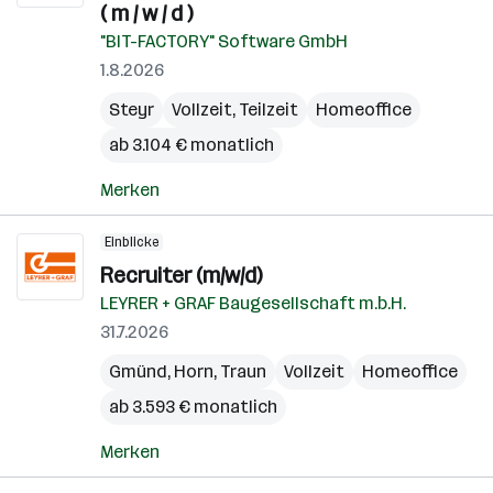
( m / w / d )
"BIT-FACTORY" Software GmbH
1.8.2026
Steyr
Vollzeit, Teilzeit
Homeoffice
ab 3.104 € monatlich
Merken
Einblicke
Recruiter (m/w/d)
LEYRER + GRAF Baugesellschaft m.b.H.
31.7.2026
Gmünd
,
Horn
,
Traun
Vollzeit
Homeoffice
ab 3.593 € monatlich
Merken