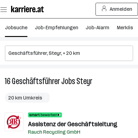
Zum
Anmelden
Seiteninhalt
springen
Jobsuche
Job-Empfehlungen
Job-Alarm
Merkliste
16
Geschäftsführer
Jobs
Steyr
16
Geschäftsführer
Jobs
20 km Umkreis
in
Steyr
Assistenz der Geschäftsleitung
Rauch Recycling GmbH