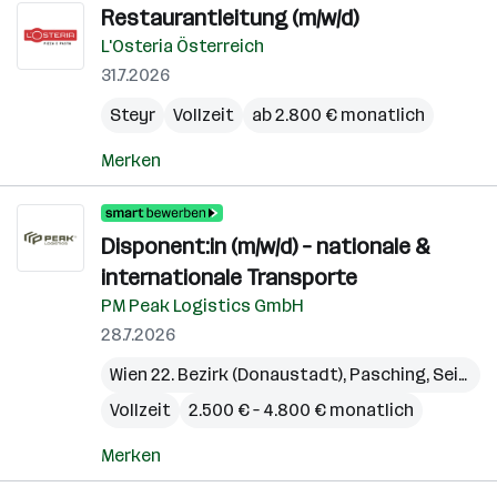
Restaurantleitung (m/w/d)
L'Osteria Österreich
31.7.2026
Steyr
Vollzeit
ab 2.800 € monatlich
Merken
Disponent:in (m/w/d) – nationale &
internationale Transporte
PM Peak Logistics GmbH
28.7.2026
Wien 22. Bezirk (Donaustadt)
,
Pasching
,
Seiersberg-Pirka
Vollzeit
2.500 € – 4.800 € monatlich
Merken