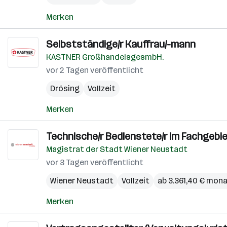
Merken
Selbstständige/r Kauffrau/-mann
KASTNER GroßhandelsgesmbH.
vor 2 Tagen veröffentlicht
Drösing
Vollzeit
Merken
Technische/r Bedienstete/r im Fachgeb
Magistrat der Stadt Wiener Neustadt
vor 3 Tagen veröffentlicht
Wiener Neustadt
Vollzeit
ab 3.361,40 € mona
Merken