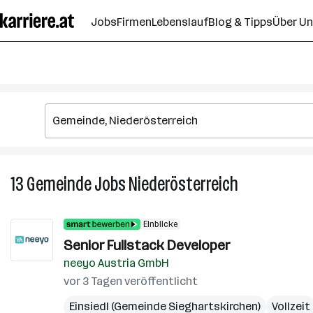
Zum
Jobs
Firmen
Lebenslauf
Blog & Tipps
Über U
Seiteninhalt
springen
13
Gemeinde
Jobs
Niederösterreich
13
Gemeinde
Jobs
Einblicke
in
Senior Fullstack Developer
Niederösterre
neeyo Austria GmbH
vor 3 Tagen veröffentlicht
Einsiedl (Gemeinde Sieghartskirchen)
Vollzeit