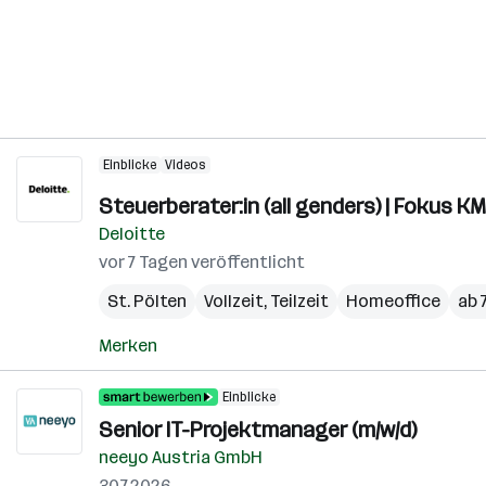
Einblicke
Videos
Steuerberater:in (all genders) | Fokus K
Deloitte
vor 7 Tagen veröffentlicht
St. Pölten
Vollzeit, Teilzeit
Homeoffice
ab 
Merken
Einblicke
Senior IT-Projektmanager (m/w/d)
neeyo Austria GmbH
30.7.2026