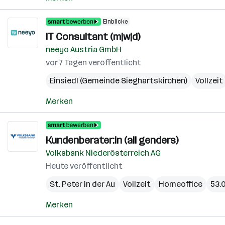
Einblicke
IT Consultant (m|w|d)
neeyo Austria GmbH
vor 7 Tagen veröffentlicht
Einsiedl (Gemeinde Sieghartskirchen)
Vollzeit
Merken
Kundenberater:in (all genders)
Volksbank Niederösterreich AG
Heute veröffentlicht
St. Peter in der Au
Vollzeit
Homeoffice
53.0
Merken