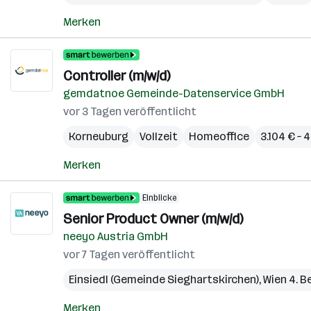
Merken
Controller (m/w/d)
gemdatnoe Gemeinde-Datenservice GmbH
vor 3 Tagen veröffentlicht
Korneuburg
Vollzeit
Homeoffice
3.104 € – 
Merken
Einblicke
Senior Product Owner (m/w/d)
neeyo Austria GmbH
vor 7 Tagen veröffentlicht
Einsiedl (Gemeinde Sieghartskirchen)
,
Wien 4. B
Merken