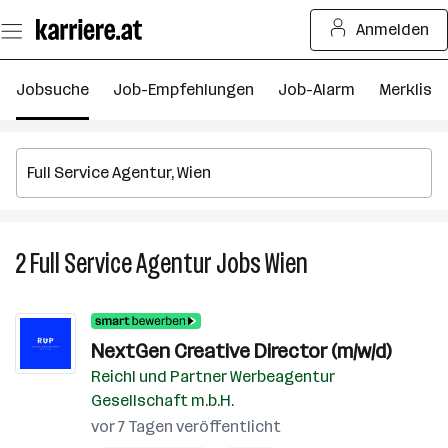
Zum
Anmelden
Seiteninhalt
springen
Jobsuche
Job-Empfehlungen
Job-Alarm
Merkliste
2
Full Service Agentur
Jobs
Wien
2
Full
Service
Agentur
NextGen Creative Director (m/w/d)
Jobs
Reichl und Partner Werbeagentur
in
Gesellschaft m.b.H.
Wien
vor 7 Tagen veröffentlicht