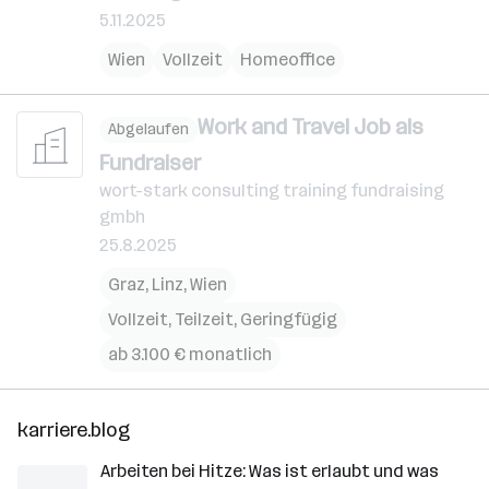
5.11.2025
Wien
Vollzeit
Homeoffice
Work and Travel Job als
Abgelaufen
Fundraiser
wort-stark consulting training fundraising
gmbh
25.8.2025
Graz
,
Linz
,
Wien
Vollzeit, Teilzeit, Geringfügig
ab 3.100 € monatlich
karriere.blog
Arbeiten bei Hitze: Was ist erlaubt und was