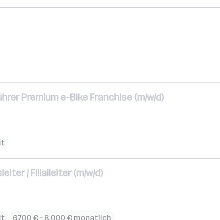
rer Premium e-Bike Franchise (m/w/d)
it
ter / Filialleiter (m/w/d)
it
6.700 € – 8.000 € monatlich