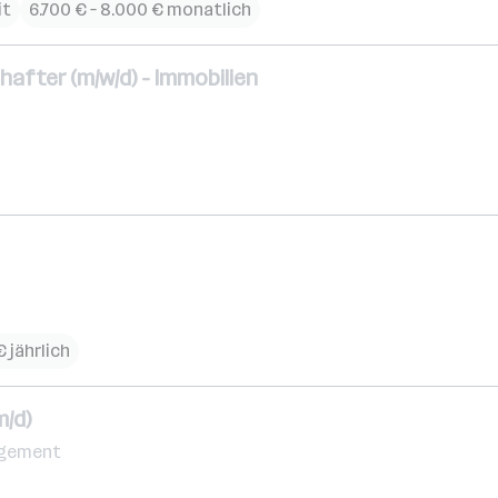
it
6.700 € – 8.000 € monatlich
after (m/w/d) - Immobilien
 jährlich
/d)
nagement