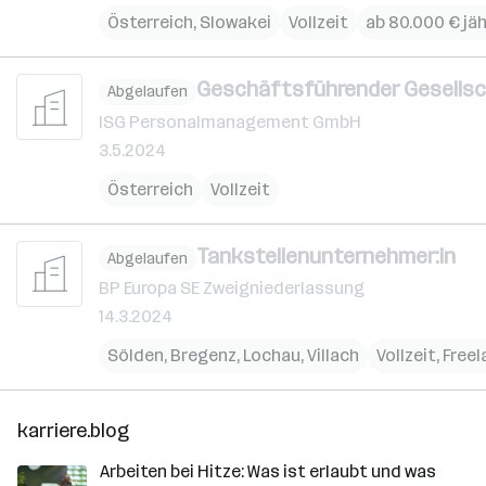
Österreich
,
Slowakei
Vollzeit
ab 80.000 € jäh
Geschäftsführender Gesellsch
Abgelaufen
ISG Personalmanagement GmbH
3.5.2024
Österreich
Vollzeit
Tankstellenunternehmer:in
Abgelaufen
BP Europa SE Zweigniederlassung
14.3.2024
Sölden
,
Bregenz
,
Lochau
,
Villach
Vollzeit, Free
karriere.blog
Arbeiten bei Hitze: Was ist erlaubt und was