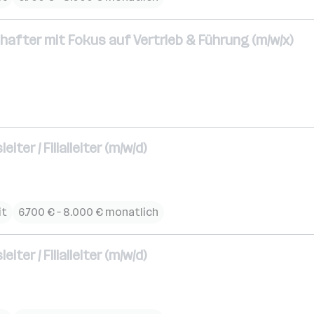
after mit Fokus auf Vertrieb & Führung (m/w/x)
ter / Filialleiter (m/w/d)
it
6.700 € – 8.000 € monatlich
ter / Filialleiter (m/w/d)