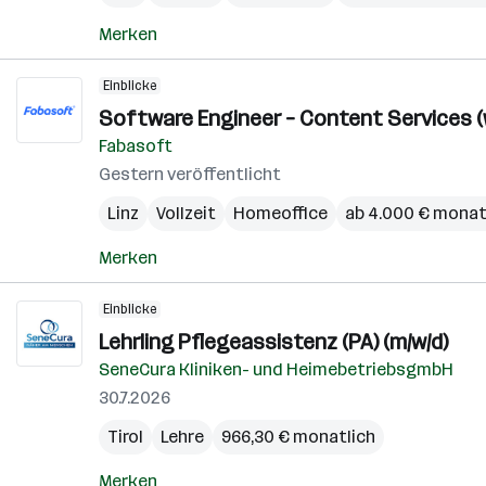
Merken
Einblicke
Software Engineer – Content Services (
Fabasoft
Gestern veröffentlicht
Linz
Vollzeit
Homeoffice
ab 4.000 € monat
Merken
Einblicke
Lehrling Pflegeassistenz (PA) (m/w/d)
SeneCura Kliniken- und HeimebetriebsgmbH
30.7.2026
Tirol
Lehre
966,30 € monatlich
Merken