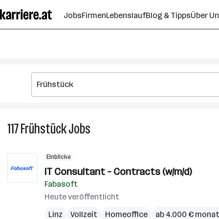
Zum
Jobs
Firmen
Lebenslauf
Blog & Tipps
Über U
Seiteninhalt
springen
117
Frühstück
Jobs
117
Frühstück
Jobs
Einblicke
IT Consultant – Contracts (w/m/d)
Fabasoft
Heute veröffentlicht
Linz
Vollzeit
Homeoffice
ab 4.000 € monat