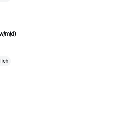
w/m/d)
lich