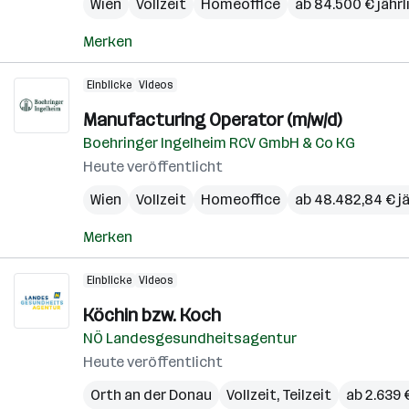
Wien
Vollzeit
Homeoffice
ab 84.500 € jährl
Merken
Einblicke
Videos
Manufacturing Operator (m/w/d)
Boehringer Ingelheim RCV GmbH & Co KG
Heute veröffentlicht
Wien
Vollzeit
Homeoffice
ab 48.482,84 € jä
Merken
Einblicke
Videos
Köchin bzw. Koch
NÖ Landesgesundheitsagentur
Heute veröffentlicht
Orth an der Donau
Vollzeit, Teilzeit
ab 2.639 