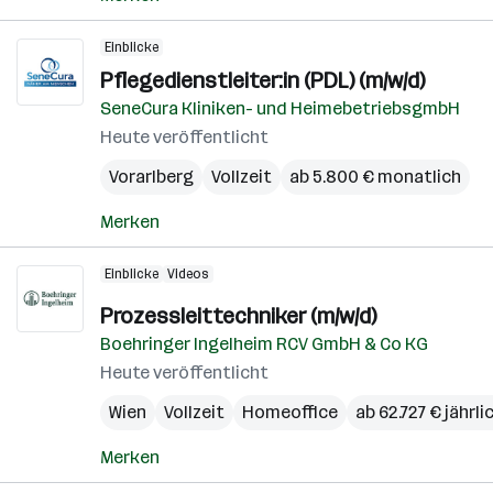
Einblicke
Pflegedienstleiter:in (PDL) (m/w/d)
SeneCura Kliniken- und HeimebetriebsgmbH
Heute veröffentlicht
Vorarlberg
Vollzeit
ab 5.800 € monatlich
Merken
Einblicke
Videos
Prozessleittechniker (m/w/d)
Boehringer Ingelheim RCV GmbH & Co KG
Heute veröffentlicht
Wien
Vollzeit
Homeoffice
ab 62.727 € jährli
Merken