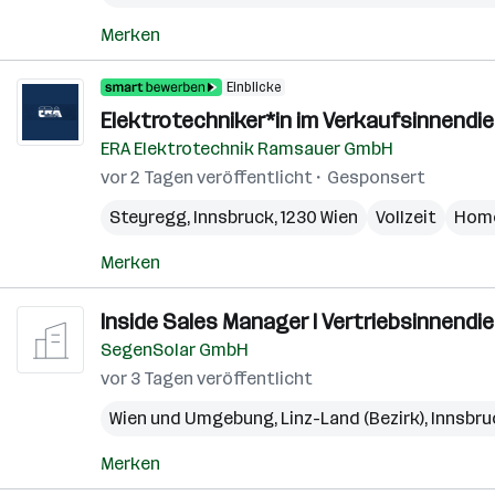
Merken
Einblicke
Elektrotechniker*in im Verkaufsinnendi
ERA Elektrotechnik Ramsauer GmbH
vor 2 Tagen veröffentlicht
Gesponsert
Steyregg
,
Innsbruck
,
1230 Wien
Vollzeit
Home
Merken
Inside Sales Manager I Vertriebsinnendi
SegenSolar GmbH
vor 3 Tagen veröffentlicht
Wien und Umgebung
,
Linz-Land (Bezirk)
,
Innsbru
Merken