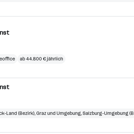
enst
office
ab 44.800 € jährlich
enst
ck-Land (Bezirk)
,
Graz und Umgebung
,
Salzburg-Umgebung (Be