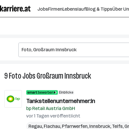
Zum
Jobs
Firmen
Lebenslauf
Blog & Tipps
Über U
Seiteninhalt
springen
9
Foto
Jobs
Großraum Innsbruck
9
Foto
Jobs
Einblicke
in
Tankstellenunternehmer:in
Großraum
bp Retail Austria GmbH
Innsbruck
vor 1 Tagen veröffentlicht
Regau
,
Flachau
,
Pfarrwerfen
,
Innsbruck
,
Telfs
,
G