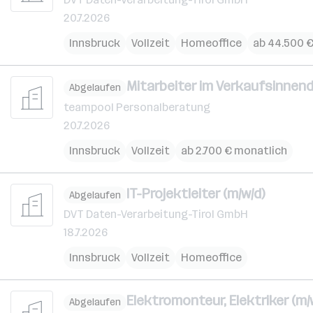
20.7.2026
Innsbruck
Vollzeit
Homeoffice
ab 44.500 €
Mitarbeiter im Verkaufsinnend
Abgelaufen
teampool Personalberatung
20.7.2026
Innsbruck
Vollzeit
ab 2.700 € monatlich
IT-Projektleiter (m/w/d)
Abgelaufen
DVT Daten-Verarbeitung-Tirol GmbH
18.7.2026
Innsbruck
Vollzeit
Homeoffice
Elektromonteur, Elektriker (m/
Abgelaufen