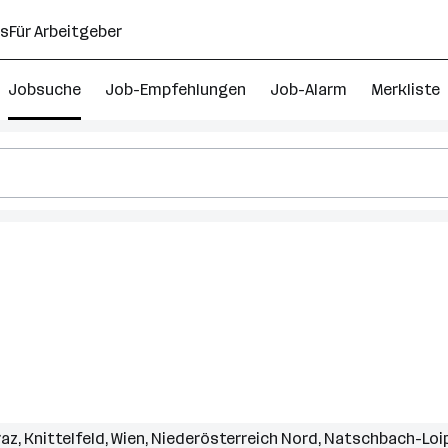
ns
Für Arbeitgeber
Jobsuche
Job-Empfehlungen
Job-Alarm
Merkliste
raz
,
Knittelfeld
,
Wien
,
Niederösterreich Nord
,
Natschbach-Loi