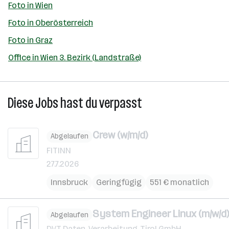
Foto in Wien
Foto in Oberösterreich
Foto in Graz
Office in Wien 3. Bezirk (Landstraße)
Diese Jobs hast du verpasst
Crew (w/m/d)
Abgelaufen
FITINN
27.7.2026
Innsbruck
Geringfügig
551 € monatlich
System Engineer Linux (m/w/d)
Abgelaufen
DVT Daten-Verarbeitung-Tirol GmbH