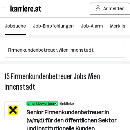
Zum
Anmelden
Seiteninhalt
springen
Jobsuche
Job-Empfehlungen
Job-Alarm
Merkliste
15
Firmenkundenbetreuer
Jobs
Wien
15
F
Innenstadt
J
in
W
Einblicke
I
Senior Firmenkundenbetreuer:in
(w/m/d) für den öffentlichen Sektor
und institutionelle Kunden