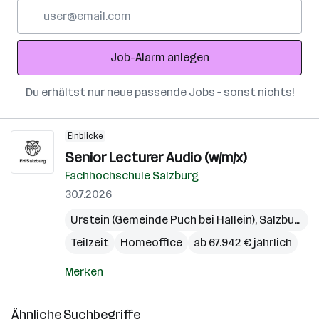
E-
Mail-
Adresse
Job-Alarm anlegen
Du erhältst nur neue passende Jobs – sonst nichts!
Einblicke
Senior Lecturer Audio (w/m/x)
Fachhochschule Salzburg
30.7.2026
Urstein (Gemeinde Puch bei Hallein)
,
Salzburg
,
S
Teilzeit
Homeoffice
ab 67.942 € jährlich
Merken
Ähnliche Suchbegriffe