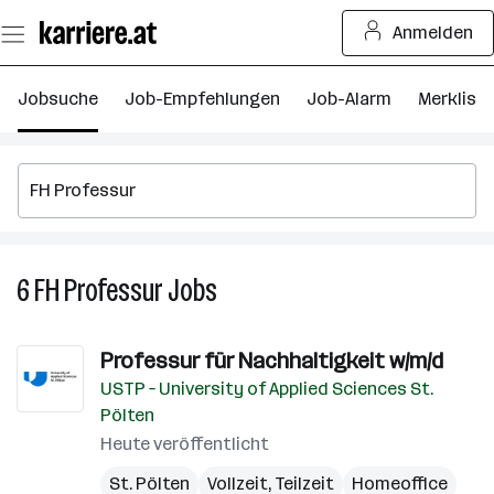
Zum
Anmelden
Seiteninhalt
springen
Jobsuche
Job-Empfehlungen
Job-Alarm
Merkliste
6
FH Professur
Jobs
6
FH
Professur
Professur für Nachhaltigkeit w/m/d
Jobs
USTP – University of Applied Sciences St.
Pölten
Heute veröffentlicht
St. Pölten
Vollzeit, Teilzeit
Homeoffice