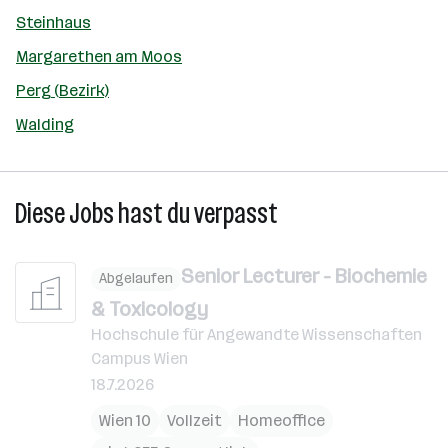
Steinhaus
Margarethen am Moos
Perg (Bezirk)
Walding
Diese Jobs hast du verpasst
Senior Lecturer - Biochemie
Abgelaufen
& Toxicology
Hochschule für Angewandte Wissenschaften
Campus Wien
18.7.2026
Wien 10
Vollzeit
Homeoffice