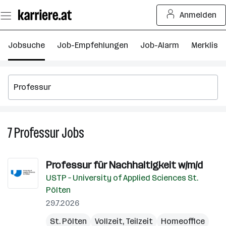
Zum
Anmelden
Seiteninhalt
springen
Jobsuche
Job-Empfehlungen
Job-Alarm
Merkliste
7
Professur
Jobs
7
Professur
Jobs
Professur für Nachhaltigkeit w/m/d
USTP – University of Applied Sciences St.
Pölten
29.7.2026
St. Pölten
Vollzeit, Teilzeit
Homeoffice