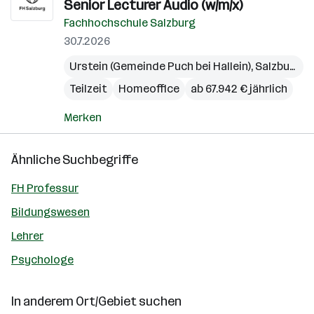
Senior Lecturer Audio (w/m/x)
Fachhochschule Salzburg
30.7.2026
Urstein (Gemeinde Puch bei Hallein)
,
Salzburg
,
S
Teilzeit
Homeoffice
ab 67.942 € jährlich
Merken
Ähnliche Suchbegriffe
FH Professur
Bildungswesen
Lehrer
Psychologe
In anderem Ort/Gebiet suchen