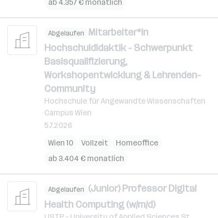
ab 4.357 € monatlich
Mitarbeiter*in
Abgelaufen
Hochschuldidaktik - Schwerpunkt
Basisqualifizierung,
Workshopentwicklung & Lehrenden-
Community
Hochschule für Angewandte Wissenschaften
Campus Wien
5.7.2026
Wien 10
Vollzeit
Homeoffice
ab 3.404 € monatlich
(Junior) Professor Digital
Abgelaufen
Health Computing (w/m/d)
USTP – University of Applied Sciences St.