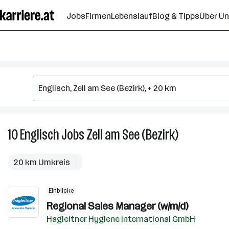
Zum
Jobs
Firmen
Lebenslauf
Blog & Tipps
Über U
Seiteninhalt
springen
10
Englisch
Jobs
Zell am See (Bezirk)
10
Englisch
Jobs
20 km Umkreis
in
Zell
Einblicke
am
Regional Sales Manager (w/m/d)
See
(Bezirk)
Hagleitner Hygiene International GmbH