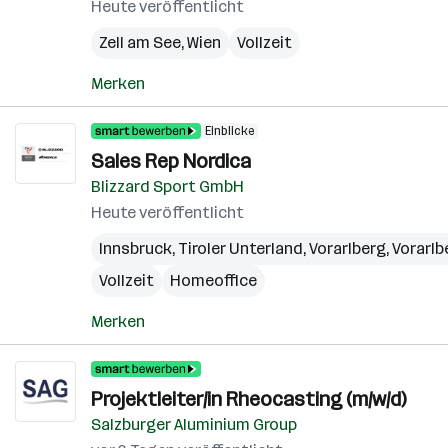
Heute veröffentlicht
Zell am See
,
Wien
Vollzeit
Merken
Einblicke
Sales Rep Nordica
Blizzard Sport GmbH
Heute veröffentlicht
Innsbruck
,
Tiroler Unterland
,
Vorarlberg
,
Vorarlb
Vollzeit
Homeoffice
Merken
Projektleiter/in Rheocasting (m/w/d)
Salzburger Aluminium Group