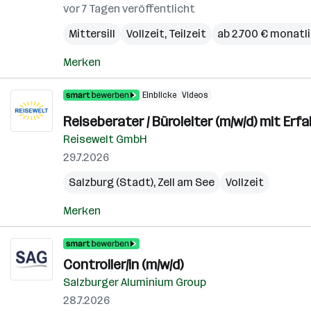
vor 7 Tagen veröffentlicht
Mittersill
Vollzeit, Teilzeit
ab 2.700 € monatl
Merken
Einblicke
Videos
Reiseberater / Büroleiter (m/w/d) mit Er
Reisewelt GmbH
29.7.2026
Salzburg (Stadt)
,
Zell am See
Vollzeit
Merken
Controller/in (m/w/d)
Salzburger Aluminium Group
28.7.2026