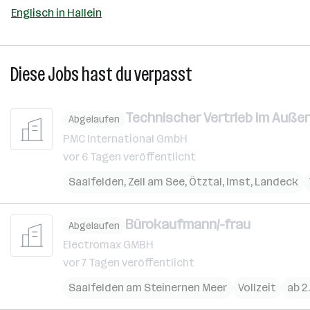
Englisch in Hallein
Diese Jobs hast du verpasst
Technischer Vertrieb im Außen
Abgelaufen
PMC International GmbH
vor 6 Tagen veröffentlicht
Saalfelden
,
Zell am See
,
Ötztal
,
Imst
,
Landeck
Bürokaufmann/-frau
Abgelaufen
Electromax GMBH
vor 7 Tagen veröffentlicht
Saalfelden am Steinernen Meer
Vollzeit
ab 2