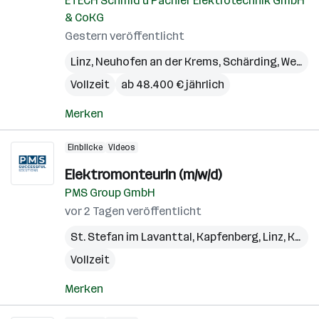
ETECH Schmid u Pachler Elektrotechnik GmbH
& CoKG
Gestern veröffentlicht
Linz
,
Neuhofen an der Krems
,
Schärding
,
Wels
,
W
Vollzeit
ab 48.400 € jährlich
Merken
Einblicke
Videos
ElektromonteurIn (m/w/d)
PMS Group GmbH
vor 2 Tagen veröffentlicht
St. Stefan im Lavanttal
,
Kapfenberg
,
Linz
,
Kundl
Vollzeit
Merken