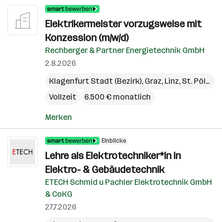
Elektrikermeister vorzugsweise mit
Konzession (m/w/d)
Rechberger & Partner Energietechnik GmbH
2.8.2026
Klagenfurt Stadt (Bezirk)
,
Graz
,
Linz
,
St. Pölten
,
Vollzeit
6.500 € monatlich
Merken
Einblicke
Lehre als Elektrotechniker*in in
Elektro- & Gebäudetechnik
ETECH Schmid u Pachler Elektrotechnik GmbH
& CoKG
27.7.2026