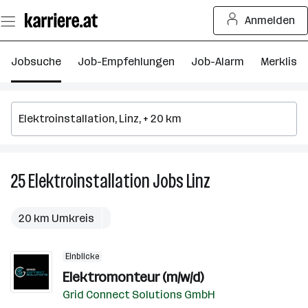
Zum
Anmelden
Seiteninhalt
springen
Jobsuche
Job-Empfehlungen
Job-Alarm
Merkliste
25
Elektroinstallation
Jobs
Linz
25
Elektroinstallation
Jobs
20 km Umkreis
in
Linz
Einblicke
Elektromonteur (m/w/d)
Grid Connect Solutions GmbH